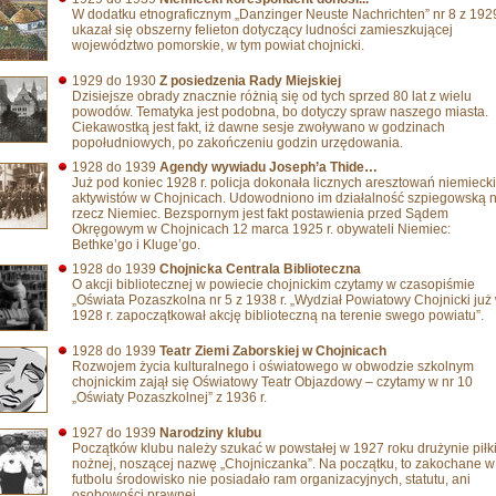
W dodatku etnograficznym „Danzinger Neuste Nachrichten” nr 8 z 1929
ukazał się obszerny felieton dotyczący ludności zamieszkującej
województwo pomorskie, w tym powiat chojnicki.
1929 do 1930
Z posiedzenia Rady Miejskiej
Dzisiejsze obrady znacznie różnią się od tych sprzed 80 lat z wielu
powodów. Tematyka jest podobna, bo dotyczy spraw naszego miasta.
Ciekawostką jest fakt, iż dawne sesje zwoływano w godzinach
popołudniowych, po zakończeniu godzin urzędowania.
1928 do 1939
Agendy wywiadu Joseph’a Thide…
Już pod koniec 1928 r. policja dokonała licznych aresztowań niemieck
aktywistów w Chojnicach. Udowodniono im działalność szpiegowską 
rzecz Niemiec. Bezspornym jest fakt postawienia przed Sądem
Okręgowym w Chojnicach 12 marca 1925 r. obywateli Niemiec:
Bethke’go i Kluge’go.
1928 do 1939
Chojnicka Centrala Biblioteczna
O akcji bibliotecznej w powiecie chojnickim czytamy w czasopiśmie
„Oświata Pozaszkolna nr 5 z 1938 r. „Wydział Powiatowy Chojnicki już
1928 r. zapoczątkował akcję biblioteczną na terenie swego powiatu”.
1928 do 1939
Teatr Ziemi Zaborskiej w Chojnicach
Rozwojem życia kulturalnego i oświatowego w obwodzie szkolnym
chojnickim zajął się Oświatowy Teatr Objazdowy – czytamy w nr 10
„Oświaty Pozaszkolnej” z 1936 r.
1927 do 1939
Narodziny klubu
Początków klubu należy szukać w powstałej w 1927 roku drużynie piłk
nożnej, noszącej nazwę „Chojniczanka”. Na początku, to zakochane w
futbolu środowisko nie posiadało ram organizacyjnych, statutu, ani
osobowości prawnej.