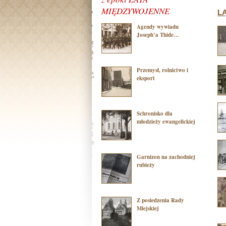
MIĘDZYWOJENNE
L
Agendy wywiadu
Joseph’a Thide…
Przemysł, rolnictwo i
eksport
Schronisko dla
młodzieży ewangelickiej
Garnizon na zachodniej
rubieży
Z posiedzenia Rady
Miejskiej