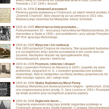
wstecz kiedy to czerwony kur zaatakował tartak w Rytlu. Dziennik
Pomorski z 2.07.1936 r. donosił:
1921 do 1939
Z doniesień prasowych
Pierwszą gazetą wydawaną w Chojnicach, po latach niewoli pruskiej, 
„Dziennik Chojnicki”, który ukazał się po raz pierwszy w 1921 roku.
Wydawcą tego dziennika był Władysław Juliusz Schreiber.
1920 do 1935
Wierni harcerskiej przysiędze…
Podsumowaniem 25 – lecia pracy harcerskiej był Międzynarodowy Zlo
Harcerstwa w Spale w 1935 r. pod protektorem i przy udziale Prezyden
RP. Prof. Ignacego Mościckiego.
1920 do 1935
Wytyczne i ich realizacja
Rok 1920 przywrócił Chojnice do macierzy. Stan gospodarki budowlan
a w szczególności dróg i placów pozostawiał w tym czasie dużo do
życzenia. Niezbędne okazało się uporządkowanie dróg
komunikacyjnych, placów i zieleńców.
1920 do 1939
Przemysł, rolnictwo i eksport
Wraz z powrotem Pomorza do Macierzy w 1920 r. pojawiło się wiele
problemów, związanych m. in. z rozwojem gospodarczym powiatu
chojnickiego. Było to następstwo zacofanej struktury gospodarczej nie
tylko naszego regionu, ale i całego kraju.
1920 do 1939
Słudzy Najświętszej Maryi Panny
Sodalicja Mariańska jest stowarzyszeniem religijno - społecznym. Zost
ona zorganizowana przez jezuitę, O. Jana Leunisa w 1563 r. Rozwijał
się dzięki jezuitom przy szczególnym poparciu papieży.
1920 do 1939
Żeglarskie dusze ...
Fragmenty wspomnień dotyczące kolebki żeglarstwa polskiego w
Chojnicach spisane przez Józefa Kądzielę i Czesława Gierszewskiego