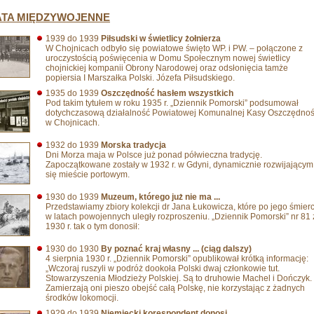
ATA MIĘDZYWOJENNE
1939 do 1939
Piłsudski w świetlicy żołnierza
W Chojnicach odbyło się powiatowe święto WP. i PW. – połączone z
uroczystością poświęcenia w Domu Społecznym nowej świetlicy
chojnickiej kompanii Obrony Narodowej oraz odsłonięcia tamże
popiersia I Marszałka Polski. Józefa Piłsudskiego.
1935 do 1939
Oszczędność hasłem wszystkich
Pod takim tytułem w roku 1935 r. „Dziennik Pomorski” podsumował
dotychczasową działalność Powiatowej Komunalnej Kasy Oszczędnoś
w Chojnicach.
1932 do 1939
Morska tradycja
Dni Morza maja w Polsce już ponad półwieczna tradycję.
Zapoczątkowane zostały w 1932 r. w Gdyni, dynamicznie rozwijającym
się mieście portowym.
1930 do 1939
Muzeum, którego już nie ma ...
Przedstawiamy zbiory kolekcji dr Jana Łukowicza, które po jego śmierc
w latach powojennych uległy rozproszeniu. „Dziennik Pomorski” nr 81 
1930 r. tak o tym donosił:
1930 do 1930
By poznać kraj własny ... (ciąg dalszy)
4 sierpnia 1930 r. „Dziennik Pomorski” opublikował krótką informację:
„Wczoraj ruszyli w podróż dookoła Polski dwaj członkowie tut.
Stowarzyszenia Młodzieży Polskiej. Są to druhowie Machel i Dończyk.
Zamierzają oni pieszo obejść całą Polskę, nie korzystając z żadnych
środków lokomocji.
1929 do 1939
Niemiecki korespondent donosi...