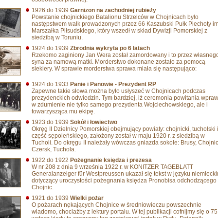
1926 do 1939
Garnizon na zachodniej rubieży
Powstanie chojnickiego Batalionu Strzelców w Chojnicach było
następstwem walk prowadzonych przez 66 Kaszubski Pułk Piechoty im
Marszałka Piłsudskiego, który wszedł w skład Dywizji Pomorskiej z
siedzibą w Toruniu.
1924 do 1939
Zbrodnia wykryta po 6 latach
Rzekomo zaginiony Jan Wera został zamordowany i to przez własneg
syna za namową matki. Morderstwo dokonane zostało za pomocą
siekiery. W sprawie morderstwa sprawa miała się następująco:
1924 do 1933
Panie i Panowie - Prezydent RP
Zapewne takie słowa można było usłyszeć w Chojnicach podczas
prezydenckich odwiedzin. Tym bardziej, iż ceremonia powitania wpraw
w zdumienie nie tylko samego prezydenta Wojciechowskiego, ale i
towarzysząca mu ekipę.
1923 do 1939
Sokół i łowiectwo
Okręg II Dzielnicy Pomorskiej obejmujący powiaty: chojnicki, tucholski 
część sępoleńskiego, założony został w maju 1920 r. z siedzibą w
Tucholi. Do okręgu II należały wówczas gniazda sokole: Brusy, Chojnic
Czersk, Tuchola.
1922 do 1922
Pożegnanie księdza i prezesa
W nr 208 z dnia 9 września 1922 r. w KONITZER TAGEBLATT
Generalanzeiger für Westpreussen ukazał się tekst w języku niemieck
dotyczący uroczystości pożegnania księdza Pronobisa odchodzącego
Chojnic.
1921 do 1939
Wielki pożar
O pożarach nękających Chojnice w średniowieczu powszechnie
wiadomo, chociażby z lektury portalu. W tej publikacji cofnijmy się o 75 