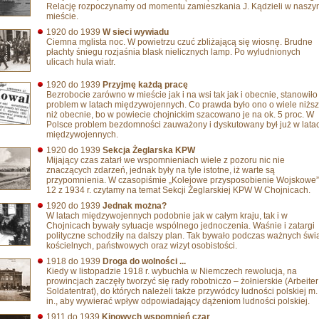
Relację rozpoczynamy od momentu zamieszkania J. Kądzieli w nasz
mieście.
1920 do 1939
W sieci wywiadu
Ciemna mglista noc. W powietrzu czuć zbliżającą się wiosnę. Brudne
płachty śniegu rozjaśnia blask nielicznych lamp. Po wyludnionych
ulicach hula wiatr.
1920 do 1939
Przyjmę każdą pracę
Bezrobocie zarówno w mieście jak i na wsi tak jak i obecnie, stanowiło
problem w latach międzywojennych. Co prawda było ono o wiele niżs
niż obecnie, bo w powiecie chojnickim szacowano je na ok. 5 proc. W
Polsce problem bezdomności zauważony i dyskutowany był już w lata
międzywojennych.
1920 do 1939
Sekcja Żeglarska KPW
Mijający czas zatarł we wspomnieniach wiele z pozoru nic nie
znaczących zdarzeń, jednak były na tyle istotne, iż warte są
przypomnienia. W czasopiśmie „Kolejowe przysposobienie Wojskowe”
12 z 1934 r. czytamy na temat Sekcji Żeglarskiej KPW W Chojnicach.
1920 do 1939
Jednak można?
W latach międzywojennych podobnie jak w całym kraju, tak i w
Chojnicach bywały sytuacje wspólnego jednoczenia. Waśnie i zatargi
polityczne schodziły na dalszy plan. Tak bywało podczas ważnych świ
kościelnych, państwowych oraz wizyt osobistości.
1918 do 1939
Droga do wolności ...
Kiedy w listopadzie 1918 r. wybuchła w Niemczech rewolucja, na
prowincjach zaczęły tworzyć się rady robotniczo – żołnierskie (Arbeiter 
Soldatentrat), do których należeli także przywódcy ludności polskiej m.
in., aby wywierać wpływ odpowiadający dążeniom ludności polskiej.
1911 do 1939
Kinowych wspomnień czar