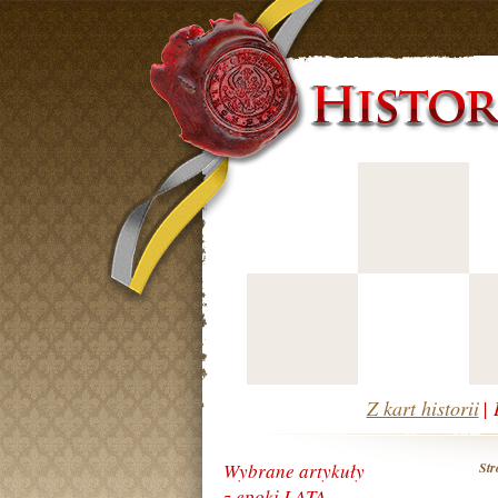
Z kart historii
|
Wybrane artykuły
Str
z epoki LATA