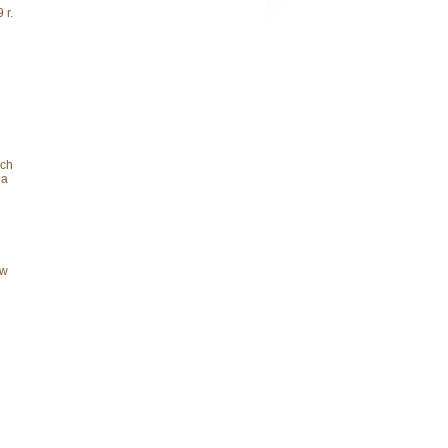
 r.
ich
na
 w
i