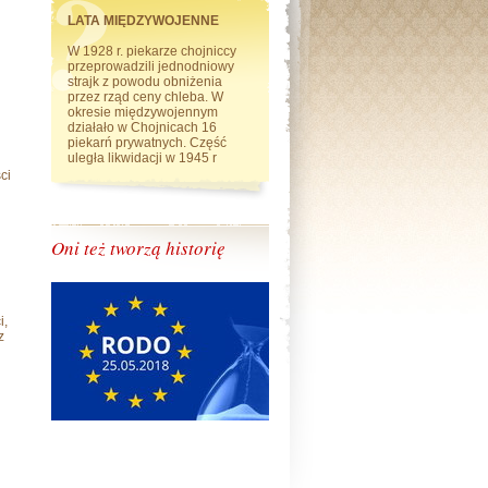
LATA MIĘDZYWOJENNE
W 1928 r. piekarze chojniccy
przeprowadzili jednodniowy
strajk z powodu obniżenia
przez rząd ceny chleba. W
okresie międzywojennym
działało w Chojnicach 16
piekarń prywatnych. Część
uległa likwidacji w 1945 r
ci
Oni też tworzą historię
i,
z