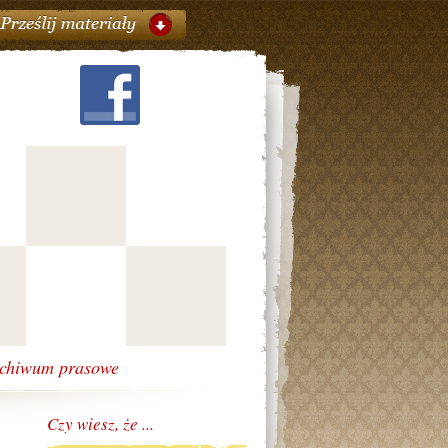
chiwum prasowe
Czy wiesz, że ...