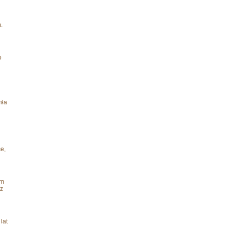
.
o
iła
i
e,
im
 z
lat