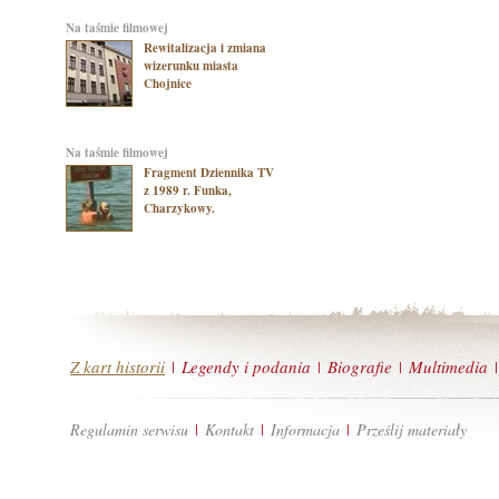
na taśmie filmowej
Rewitalizacja i zmiana
wizerunku miasta
Chojnice
na taśmie filmowej
Fragment Dziennika TV
z 1989 r. Funka,
Charzykowy.
Z kart historii
Legendy i podania
Biografie
Multimedia
|
|
|
|
Regulamin serwisu
Kontakt
Informacja
Prześlij materiały
|
|
|