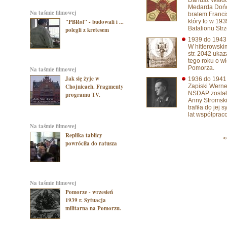
Dariusz Wałdo
Medarda Dończ
na taśmie filmowej
bratem Franci
"PBRol" - budowali i ...
który to w 193
Batalionu Strz
polegli z kretesem
1939 do 194
W hitlerowski
str. 2042 ukaz
tego roku o w
Pomorza.
na taśmie filmowej
Jak się żyje w
1936 do 194
Chojnicach. Fragmenty
Zapiski Wern
NSDAP zostały
programu TV.
Anny Stromski
trafiła do jej
lat współprac
na taśmie filmowej
Replika tablicy
<
powróciła do ratusza
na taśmie filmowej
Pomorze - wrzesień
1939 r. Sytuacja
militarna na Pomorzu.