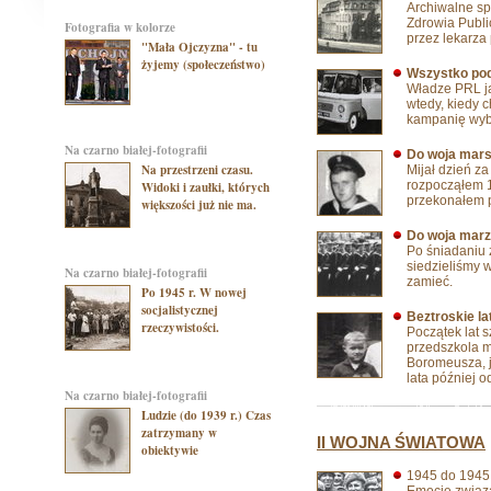
Archiwalne sp
Zdrowia Publi
Fotografia w kolorze
przez lekarza
"Mała Ojczyzna" - tu
żyjemy (społeczeństwo)
Wszystko pod
Władze PRL ja
wtedy, kiedy c
kampanię wyb
na czarno białej-fotografii
Do woja marsz
Na przestrzeni czasu.
Mijał dzień za
rozpocząłem 1
Widoki i zaułki, których
przekonałem 
większości już nie ma.
Do woja marz
Po śniadaniu z
siedzieliśmy 
na czarno białej-fotografii
zamieć.
Po 1945 r. W nowej
socjalistycznej
Beztroskie lat
rzeczywistości.
Początek lat 
przedszkola 
Boromeusza, j
lata później 
na czarno białej-fotografii
Ludzie (do 1939 r.) Czas
zatrzymany w
II WOJNA ŚWIATOWA
obiektywie
1945 do 194