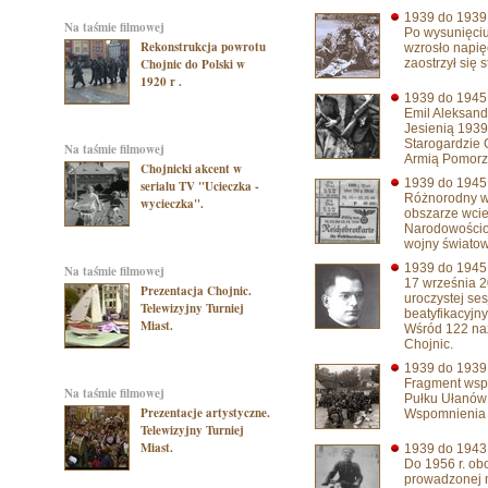
1939 do 193
na taśmie filmowej
Po wysunięciu
Rekonstrukcja powrotu
wzrosło napię
Chojnic do Polski w
zaostrzył się 
1920 r .
1939 do 194
Emil Aleksand
Jesienią 1939
Starogardzie 
na taśmie filmowej
Armią Pomorz
Chojnicki akcent w
1939 do 194
serialu TV "Ucieczka -
Różnorodny w 
wycieczka".
obszarze wcie
Narodowościow
wojny światow
1939 do 194
na taśmie filmowej
17 września 2
Prezentacja Chojnic.
uroczystej ses
Telewizyjny Turniej
beatyfikacyjny
Miast.
Wśród 122 naz
Chojnic.
1939 do 193
Fragment wspo
na taśmie filmowej
Pułku Ułanów 
Prezentacje artystyczne.
Wspomnienia 
Telewizyjny Turniej
Miast.
1939 do 194
Do 1956 r. ob
prowadzonej n