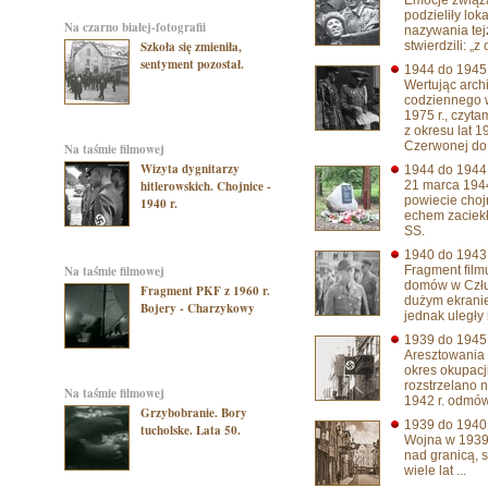
Emocje związ
podzieliły lo
na czarno białej-fotografii
nazywania tej
Szkoła się zmieniła,
stwierdzili: „
sentyment pozostał.
1944 do 194
Wertując arc
codziennego 
1975 r., czyt
z okresu lat 
Czerwonej do 
na taśmie filmowej
Wizyta dygnitarzy
1944 do 194
hitlerowskich. Chojnice -
21 marca 1944
powiecie choj
1940 r.
echem zaciekł
SS.
1940 do 194
na taśmie filmowej
Fragment film
domów w Człuc
Fragment PKF z 1960 r.
dużym ekranie
Bojery - Charzykowy
jednak uległy
1939 do 194
Aresztowania 
okres okupacji
rozstrzelano n
na taśmie filmowej
1942 r. odmów
Grzybobranie. Bory
1939 do 194
tucholske. Lata 50.
Wojna w 1939 
nad granicą, 
wiele lat ...