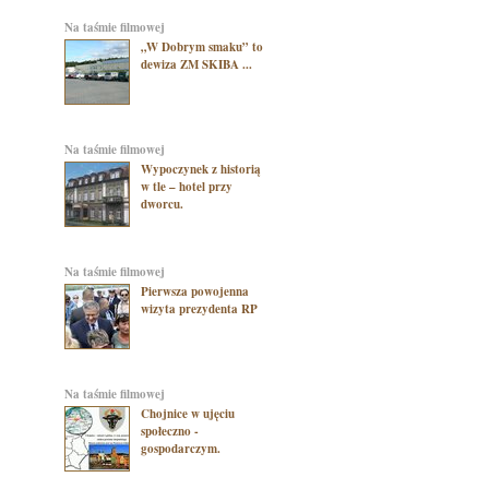
na taśmie filmowej
„W Dobrym smaku” to
dewiza ZM SKIBA ...
na taśmie filmowej
Wypoczynek z historią
w tle – hotel przy
dworcu.
na taśmie filmowej
Pierwsza powojenna
wizyta prezydenta RP
na taśmie filmowej
Chojnice w ujęciu
społeczno -
gospodarczym.