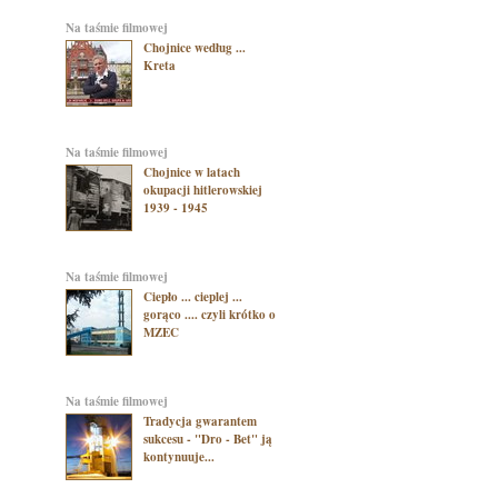
na taśmie filmowej
Chojnice według ...
Kreta
na taśmie filmowej
Chojnice w latach
okupacji hitlerowskiej
1939 - 1945
na taśmie filmowej
Ciepło ... cieplej ...
gorąco .... czyli krótko o
MZEC
na taśmie filmowej
Tradycja gwarantem
sukcesu - "Dro - Bet" ją
kontynuuje...