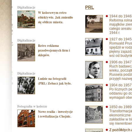
PRL
digitalizacje
W kolorowym retro
1944 do 194
obiektywie. Jak zmieniło
Reforma rolna
się oblicze miasta.
majątków ziem
całego areału
1944 r.
1927 do 194
digitalizacje
Romuald Prusz
Retro reklama
spędził w rod
przedwojennych firm i
piękny zajazd
sklepów.
wsi od budynk
1906 do 194
Ruch badawcz
wieku, początk
digitalizacje
Russela podzie
Ludzie na fotografii
przyjęli nazw
(PRL) Zobacz jak było.
1904 do 195
Po licznych p
oddaniu go do
wymagań obe
Fotografia w kolorze
1850 do 198
Transformacja
Nowe realia - inwestycje
ekonomiczne s
i rewitalizacja Chojnic.
zakładów w hi
się nierentown
Z pożółkłych