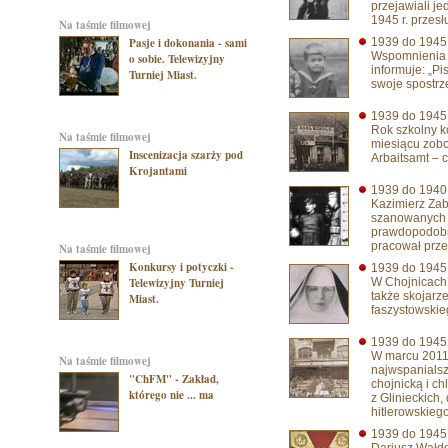
przejawiali j
1945 r. przesł
na taśmie filmowej
Pasje i dokonania - sami
1939 do 194
Wspomnienia s
o sobie. Telewizyjny
informuje: „P
Turniej Miast.
swoje spostrze
1939 do 194
Rok szkolny k
na taśmie filmowej
miesiącu zob
Inscenizacja szarży pod
Arbaitsamt – 
Krojantami
1939 do 194
Kazimierz Zab
szanowanych o
prawdopodobni
pracował prze
na taśmie filmowej
Konkursy i potyczki -
1939 do 194
Telewizyjny Turniej
W Chojnicach 
także skojarz
Miast.
faszystowskie
1939 do 194
W marcu 2011 r
na taśmie filmowej
najwspanialszy
"ChFM" - Zakład,
chojnicką i c
którego nie ... ma
z Glinieckich,
hitlerowskieg
1939 do 194