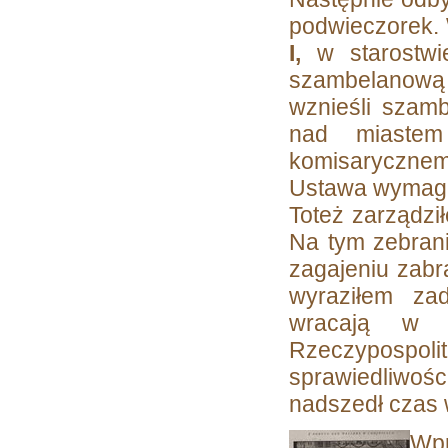
podwieczorek.
I,
w starostwi
szambelanową 
wznieśli szamb
nad miastem
komisarycznemu
Ustawa wymagał
Toteż zarządzi
Na tym zebrani
zagajeniu zabra
wyraziłem zad
wracają w po
Rzeczypospo
sprawiedliwości
nadszedł czas 
Wpr