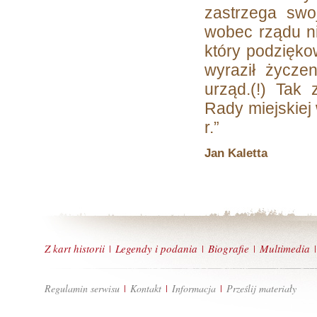
zastrzega swo
wobec rządu ni
który podzięko
wyraził życze
urząd.(!) Tak 
Rady miejskiej
r.”
Jan Kaletta
Z kart historii
Legendy i podania
Biografie
Multimedia
|
|
|
|
Regulamin serwisu
Kontakt
Informacja
Prześlij materiały
|
|
|