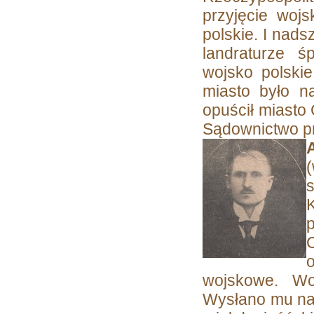
przyjęcie woj
polskie. I nad
landraturze ś
wojsko polskie
miasto było 
opuścił miasto
Sądownictwo p
s
K
p
C
o
wojskowe. Wo
Wysłano mu nap