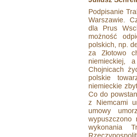
Podpisanie Tra
Warszawie. Cz
dla Prus Wsc
możność odpie
polskich, np. d
za Złotowo ch
niemieckiej, 
Chojnicach ży
polskie towa
niemieckie zby
Co do powstani
z Niemcami u
umowy umorz
wypuszczono n
wykonania T
Rzeczypospolit