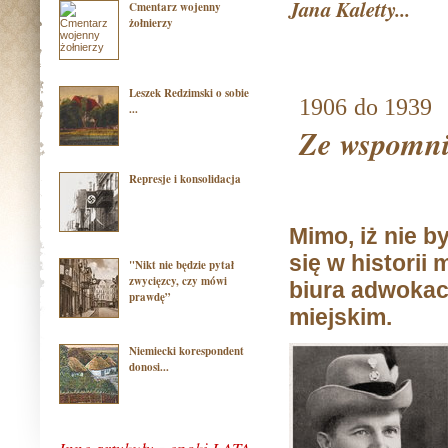
Jana Kaletty...
Cmentarz wojenny
żołnierzy
Leszek Redzimski o sobie
1906
do 1939
...
Ze wspomnie
Represje i konsolidacja
Mimo, iż nie b
się w historii
"Nikt nie będzie pytał
zwycięzcy, czy mówi
biura adwokac
prawdę”
miejskim.
Niemiecki korespondent
donosi...