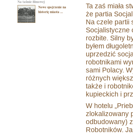
na taśmie filmowej
Ta zaś miała s
Nowe spojrzenie na
historię miasta ...
że partia Socj
Na czele partii 
Socjalistyczne
rozbite. Silny 
byłem długolet
uprzedzić socja
robotnikami wy
sami Polacy. W
różnych większ
także i robotni
kupieckich i p
W hotelu „Prieb
zlokalizowany p
odbudowany) zo
Robotników. Ja