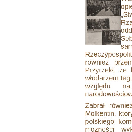
opi
„St
Rzą
odd
Sob
sa
Rzeczypospoli
również przem
Przyrzekł, że
włodarzem tego
względu n
narodowościowe,
Zabrał równie
Molkentin, któ
polskiego kom
możności wy