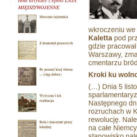
Inne artykuły z epoki LATA
MIĘDZYWOJENNE
Mroczna tajemnica
wkroczeniu we w
Kaletta
pod pr
Z doniesień prasowych
gdzie pracował
Warszawy, zmar
cmentarzu bró
By poznać kraj własny
Kroki ku woln
... (ciąg dalszy)
(…) Dnia 5 lis
sparlamentary
Wytyczne i ich
realizacja
Następnego dni
rozruchach w Ki
rewolucję. Nale
Rola i znaczenie prasy
na całe Niemcy
lokalnej
stanowisko nal