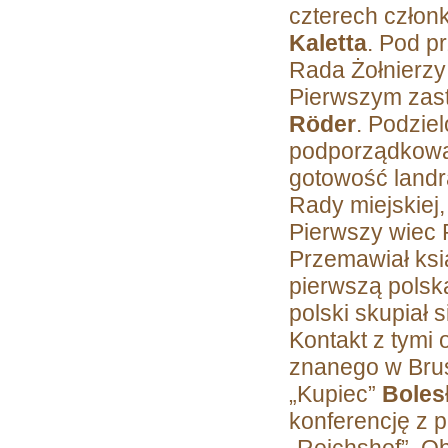
czterech czło
Kaletta
. Pod 
Rada Żołnierzy
Pierwszym zast
Röder
. Podzie
podporządkować
gotowość land
Rady miejskiej,
Pierwszy wiec P
Przemawiał ksi
pierwszą polsk
polski skupiał 
Kontakt z tymi
znanego w Brusa
„Kupiec”
Boles
konferencję z 