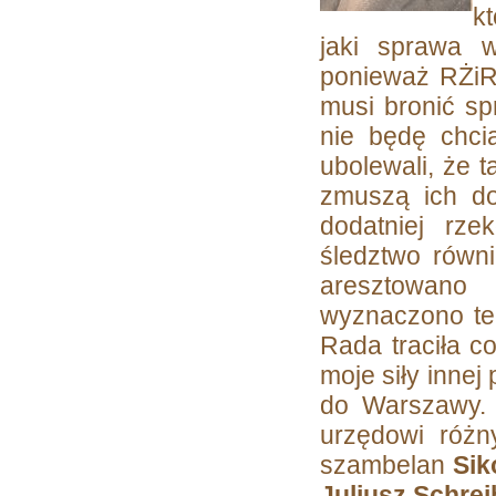
k
jaki sprawa w
ponieważ RŻiR
musi bronić sp
nie będę chcia
ubolewali, że t
zmuszą ich do
dodatniej rze
śledztwo równ
aresztowano
wyznaczono te
Rada traciła c
moje siły innej
do Warszawy. 
urzędowi różn
szambelan
Sik
Juliusz Schrei