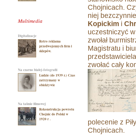
Chojnicach. Czy
niej bezczynni
Multimedia
Kopickim
i
Chr
uczestniczyć w 
digitalizacje
zwołał burmist
Retro reklama
przedwojennych firm i
Magistratu i biu
sklepów.
przedstawiciel
zwołać cały ko
na czarno białej-fotografii
Ludzie (do 1939 r.) Czas
zatrzymany w
obiektywie
na taśmie filmowej
Rekonstrukcja powrotu
Chojnic do Polski w
1920 r .
polecenie z Pił
Chojnicach.