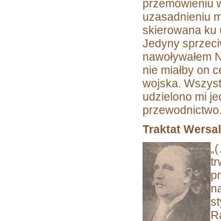
przemówieniu w
uzasadnieniu m
skierowana ku 
Jedyny sprzeci
nawoływałem Ni
nie miałby on c
wojska. Wszyst
udzielono mi je
przewodnictwo
Traktat Wersa
„
t
p
n
s
R