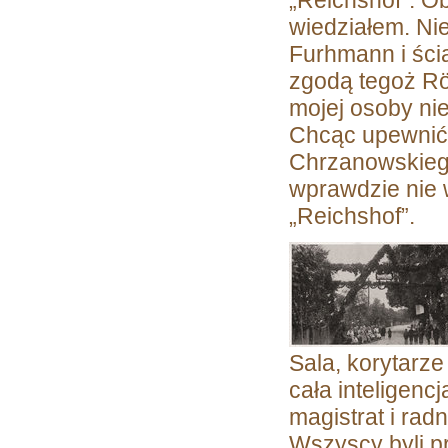
„Reichshof”. O
wiedziałem. Nie
Furhmann i ści
zgodą tegoż Rö
mojej osoby nie
Chcąc upewnić 
Chrzanowskiego
wprawdzie nie w
„Reichshof”.
Sala, korytarze
cała inteligencj
magistrat i rad
Wszyscy byli p