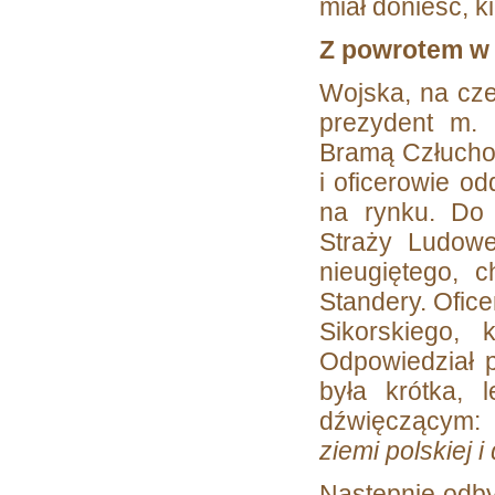
miał donieść, k
Z powrotem w
Wojska, na cze
prezydent m. 
Bramą Człuchow
i oficerowie o
na rynku. Do
Straży Ludowe
nieugiętego, 
Standery. Ofic
Sikorskiego, 
Odpowiedział p
była krótka,
dźwięczącym:
ziemi polskiej 
Następnie odby