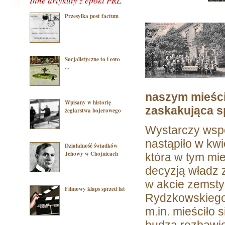
Inne artykuły z epoki PRL
Przesyłka post factum
Socjalistyczne to i owo
...
naszym mieści
Wpisany w historię
zaskakująca s
żeglarstwa bojerowego
Wystarczy wspo
nastąpiło w kwi
Działalność świadków
Jehowy w Chojnicach
która w tym mie
decyzją władz 
w akcie zemsty
Filmowy klaps sprzed lat
Rydzkowskiego c
m.in. mieściło 