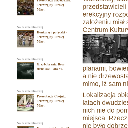
Prezentacje artystyczne.
Telewizyjny Turniej
przedstawiciel
Miast.
erekcyjny rozp
założeniu miał
na taśmie filmowej
Centrum Kultury
Konkursy i potyczki -
Telewizyjny Turniej
Miast.
na taśmie filmowej
Grzybobranie. Bory
planami, bowie
tucholske. Lata 50.
a nie drzewost
mimo, iż sam n
na taśmie filmowej
Lokalizacja ob
Prezentacja Chojnic.
Telewizyjny Turniej
latach dwudzies
Miast.
nich nie do pom
miejsca. Rzecz 
na taśmie filmowej
nie było dobrze