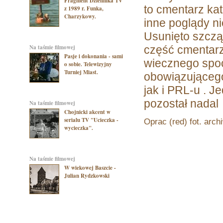
Fragment Dziennika TV
to cmentarz kat
z 1989 r. Funka,
Charzykowy.
inne poglądy n
Usunięto szczą
na taśmie filmowej
część cmentarz
Pasje i dokonania - sami
wiecznego spo
o sobie. Telewizyjny
Turniej Miast.
obowiązującego
jak i PRL-u . 
pozostał nadal
na taśmie filmowej
Chojnicki akcent w
serialu TV "Ucieczka -
Oprac (red) fot. arc
wycieczka".
na taśmie filmowej
W wiekowej Baszcie -
Julian Rydzkowski