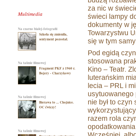
budzą rozbawie
za nic w świec
Multimedia
świeci lampy d
dokumenty w ję
na czarno białej-fotografii
Towarzystwu U
Szkoła się zmieniła,
sentyment pozostał.
się w tym sam
Pod egidą czyn
stosowana pra
na taśmie filmowej
Kino – Teatr. 
Fragment PKF z 1960 r.
Bojery - Charzykowy
luterańskim mi
lecia – PRL i m
usytuowanego p
na taśmie filmowej
nie był to czy
Bierawa to ... Chojnice.
OC ćwiczy!
wykorzystujący
razem rola czyn
opodatkowania
na taśmie filmowej
Wcześniej, albo