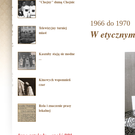
"Chojny" dumą Chojnic
1966
do 1970
Telewizyjny turniej
W etycznym
miast
Kaszuby stają sie modne
...
Kinowych wspomnień
czar
Rola i znaczenie prasy
lokalnej