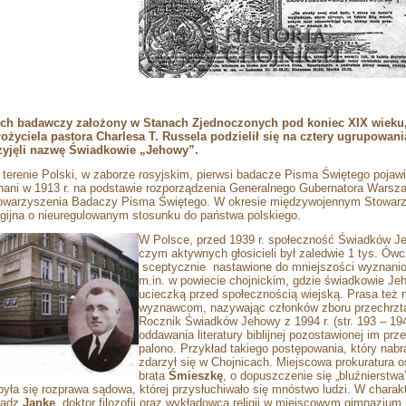
ch badawczy założony w Stanach Zjednoczonych pod koniec XIX wieku, 
łożyciela pastora Charlesa T. Russela podzielił się na cztery ugrupowani
zyjęli nazwę Świadkowie „Jehowy”.
 terenie Polski, w zaborze rosyjskim, pierwsi badacze Pisma Świętego pojawil
nani w 1913 r. na podstawie rozporządzenia Generalnego Gubernatora Warsza
owarzyszenia Badaczy Pisma Świętego. W okresie międzywojennym Stowarzy
ligijna o nieuregulowanym stosunku do państwa polskiego.
W Polsce, przed 1939 r. społeczność Świadków Jeho
czym aktywnych głosicieli był zaledwie 1 tys. Ów
sceptycznie
nastawione do mniejszości wyznaniow
m.in. w powiecie chojnickim, gdzie świadkowie Je
ucieczką przed społecznością wiejską. Prasa też
wyznawcom, nazywając członków zboru przechrztam
Rocznik Świadków Jehowy z 1994 r. (str. 193 – 19
oddawania literatury biblijnej pozostawionej im prze
palono. Przykład takiego postępowania, który nabr
zdarzył się w Chojnicach. Miejscowa prokuratura 
brata
Śmieszkę
, o dopuszczenie się „bluźnierstw
była się rozprawa sądowa, której przysłuchiwało się mnóstwo ludzi. W charakt
iądz
Janke
, doktor filozofii oraz wykładowca religii w miejscowym gimnazjum