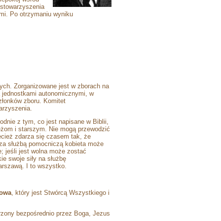
 stowarzyszenia
ami. Po otrzymaniu wyniku
nych. Zorganizowane jest w zborach na
 są jednostkami autonomicznymi, w
członków zboru. Komitet
arzyszenia.
nie z tym, co jest napisane w Biblii,
ężom i starszym. Nie mogą przewodzić
ecież zdarza się czasem tak, że
oza służbą pomocniczą kobieta może
; jeśli jest wolna może zostać
ie swoje siły na służbę
rszawą. I to wszystko.
owa
, który jest Stwórcą Wszystkiego i
rzony bezpośrednio przez Boga, Jezus