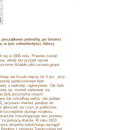
początkowo jednolity, po śmierci
a, w tym rutherfordyści, którzy
i się w 1906 roku. Prawnie zostali
wy, wtedy też przyjęli nazwę
szenie działało jako uznana grupa
wy nie liczyła więcej niż 5 tys., przy
czesne społeczeństwo było
ej, a niekiedy i agresywnie. Tak było
howy np. musieli salwować się
 na była przychylna nowym
i lub szkodliwą sektą. Jak podaje
4) „wzywano również parafian do
z głosicieli, po czym je publicznie
ał szczególnie dużego rozgłosu,
oskarżyła mieszkającego tam pioniera,
a” za pomocą druków. W roku 1933
erze eksperta katolickiego wystąpił
. Biegłym z ramienia Towarzystwa był