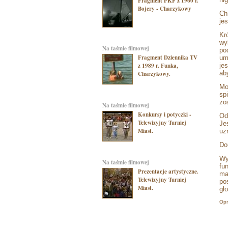
Fragment PKF z 1960 r.
Bojery - Charzykowy
Ch
je
Kr
wy
na taśmie filmowej
po
Fragment Dziennika TV
um
z 1989 r. Funka,
je
ab
Charzykowy.
Mo
sp
zo
na taśmie filmowej
Konkursy i potyczki -
Od
Telewizyjny Turniej
Je
Miast.
uz
Do
Wy
na taśmie filmowej
fu
Prezentacje artystyczne.
ma
Telewizyjny Turniej
po
Miast.
gł
Opr