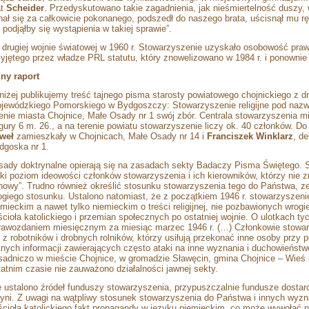
at
Scheider
. Przedyskutowano takie zagadnienia, jak nieśmiertelność duszy,
nał się za całkowicie pokonanego, podszedł do naszego brata, uścisnął mu ręk
e podjąłby się wystąpienia w takiej sprawie”.
 drugiej wojnie światowej w 1960 r. Stowarzyszenie uzyskało osobowość praw
zyjętego przez władze PRL statutu, który znowelizowano w 1984 r. i ponownie 
jny raport
niżej publikujemy treść tajnego pisma starosty powiatowego chojnickiego z d
jewódzkiego Pomorskiego w Bydgoszczy: Stowarzyszenie religijne pod nazw
renie miasta Chojnice, Małe Osady nr 1 swój zbór. Centrala stowarzyszenia mie
gury 6 m. 26., a na terenie powiatu stowarzyszenie liczy ok. 40 członków. 
weł
zamieszkały w Chojnicach, Małe Osady nr 14 i
Franciszek Winklarz
, d
dgoska nr 1.
sady doktrynalne opierają się na zasadach sekty Badaczy Pisma Świętego. 
ski poziom ideowości członków stowarzyszenia i ich kierowników, którzy nie 
howy”. Trudno również określić stosunku stowarzyszenia tego do Państwa, ze
ogiego stosunku. Ustalono natomiast, że z początkiem 1946 r. stowarzyszenie 
emieckim a nawet tylko niemieckim o treści
religijnej, nie pozbawionych wrog
ścioła katolickiego i przemian społecznych po ostatniej wojnie. O ulotkach t
rawozdaniem miesięcznym za miesiąc marzec 1946 r. (…) Członkowie stowarz
ę z robotników i drobnych rolników, którzy usiłują przekonać inne osoby przy 
tnych informacji zawierających często ataki na inne wyznania i duchowieńst
sadniczo w mieście Chojnice, w gromadzie Sławęcin, gmina Chojnice – Wieś 
tatnim czasie nie zauważono działalności jawnej sekty.
e ustalono źródeł funduszy stowarzyszenia, przypuszczalnie fundusze dostar
yni. Z uwagi na wątpliwy stosunek stowarzyszenia do Państwa i innych wyzn
ścioła katolickiego fakt propagandy w języku niemieckim, co może wywołać n