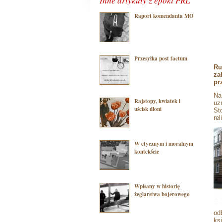
Inne artykuły z epoki PRL
Raport komendanta MO
Przesyłka post factum
Ru
za
pr
Na
Rajstopy, kwiatek i
uz
uścisk dłoni
St
re
W etycznym i moralnym
kontekście
Wpisany w historię
żeglarstwa bojerowego
od
ks