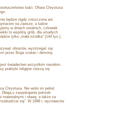
eposłuszeństwo ludzi. Ofiara Chrystusa
ego.
nie będzie nigdy zniszczona ani
ytraceni na zawsze, a ludzie
yjemy w dniach ostatnich, człowiek
iekło to wspólny grób, dla umarłych
dzie tylko „mała trzódka” (144 tys.),
 używać obrazów, wystrzegać się
nym przez Boga szatan i demony,
e jest świadectwo wszystkim narodom.
y praktyki religijne cieszą się
a Chrystusa. Nie wolni im pełnić
. Dbają o zaspokajanie potrzeb
 materialnymi i sławą, a także za
Przebudźcie się”. W 1998 r. wyznawców