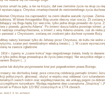
rystus umarł na palu, a nie na krzyżu, dał swe ziemskie życie na okup za ni
st wystarczająca. Chrystus zmartwychwstał do nieśmiertelnego życia duchow
ólestwo Chrystusa ma zaprowadzić na ziemi idealne warunki życiowe. Ziemia 
ludniona. W bitwie Armageddon Bóg usunie obecny stan rzeczy. Źli zostaną w
dobający się Bogu będą żyć wiecznie, tylko jedna droga prowadzi do życia. Ż
iera z powodu „grzechu Adama”. Po śmierci dusza ludzka przestaje istnieć, p
st nadzieja zmartwychwstania, a śmierć z winy Adama ustanie, zaś do nieba pój
y panować z Chrystusem, zostaną oni zrodzeni jako duchowi synowie Boży.
dlitwy należy kierować tylko do Jehowy przez Chrystusa, do kultu nie wolno
irytyzmu, szatan jest niewidzialnym władcą świata (…). W czasie wyznaczo
staną na zawsze zgładzone.
 1914 r. żyjemy w „czasie końca” tego niegodziwego świata, kiedy to dawan
st tylko jedna droga prowadząca do życia (wiecznego). Nie wszystkie religie cz
naniem Bożym (…).
ustne lub dożylne przyjmowanie krwi jest pogwałceniem prawa Bożego.
znawcy nie obchodzą świąt, poza coroczną celebracją pamiątki śmierci Jezus
nkcji politycznych, głosować, służyć w wojsku oraz oddawać czci sztandarom
terialnych swoich rodzin oraz współwyznawców, ale unikają pogoni za dobrami
szczególnymi rozrywkami. Wydają regularnie dwa czasopisma „Strażnicę” i „
osicieli w Polsce było 123 952 zrzeszonych w 1774 zborach.
ac. (red) Z. S. fot. archiwum