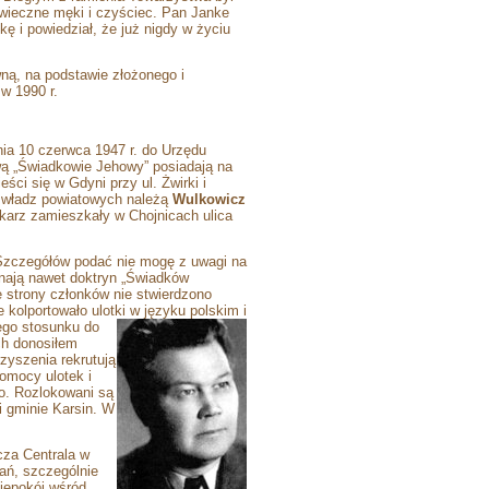
 wieczne męki i czyściec. Pan Janke
ę i powiedział, że już nigdy w życiu
ną, na podstawie złożonego i
w 1990 r.
nia 10 czerwca 1947 r. do Urzędu
ą „Świadkowie Jehowy” posiadają na
ści się w Gdyni przy ul. Żwirki i
Do władz powiatowych należą
Wulkowicz
ekarz zamieszkały w Chojnicach ulica
Szczegółów podać nie mogę z uwagi na
znają nawet doktryn „Świadków
 strony członków nie stwierdzono
kolportowało ulotki w języku polskim i
iego stosunku do
ych donosiłem
yszenia rekrutują
pomocy ulotek i
wo. Rozlokowani są
i gminie Karsin. W
cza Centrala w
ań, szczególnie
iepokój wśród