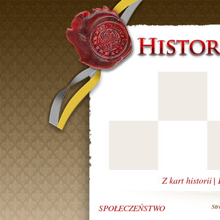
Z kart historii
|
SPOŁECZEŃSTWO
Str