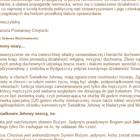
laków, a ułatwia propagandę niemiecką, wnosi się o zawieszenie działalności
b co najmniej o ścisłą kontrolę polityczną nad stowarzyszeniem i jego członk
czegółowych dochodzeń przedłożę dalsze sprawozdanie.
 nieczytelny
arosta Powiatowy Chojnicki
gr
Tadeusz Rześniowiecki
)
nony wiary…
owarzyszenie nie ma zwierzchniej władzy ustawodawczej i hierarchii duchow
renie kraju, które prowadzą działalność religijną, misyjną i duchowną. Zbory
órych posług duchownych udzielają bracia starsi i diakoni wybierani spośród 
ędzynarodowy z siedzibą w Bydgoszczy jedynie koordynuje działalność Stow
biety w zborach Świadków Jehowy, mają ograniczone możliwości rozwoju. Zgod
biety w zborze i w całym swoim życiu, mają być uległe, podporządkowane m
zebraniach; funkcja starszego zarezerwowana jest tylko dla mężczyzn. A prz
ektórzy mężczyźni pod wieloma względami nie dorastają do pięt kobietom. P
szcze być pionierką stałą, czyli poświęcającą na służbę 90 godzin miesięcznie
onierką specjalną (120 godzin służby miesięcznie); może także oddać wszystk
ogólnopolskim ośrodku kierowniczym Świadków Jehowy w Nadarzynie pod Wa
iadkowie Jehowy wierzą, że:
blia jest natchnionym słowem Bożym. Jedynym prawdziwym Bogiem jest
Jeh
atego tylko On zasługuje na to, by oddawać Mu cześć.
zus Chrystus jest jednorodzonym Synem Bożym, jedynym, który został stwo
gdy nie uważał się za równego Bogu.