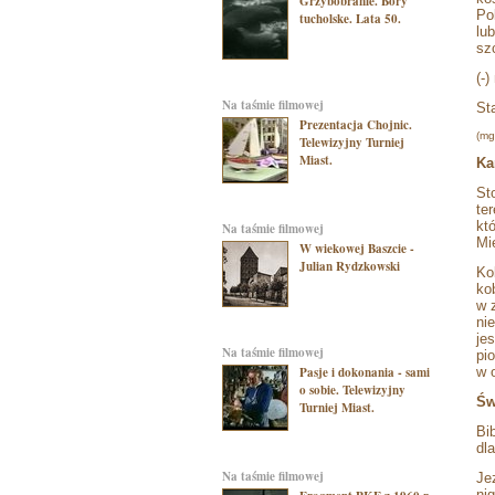
Grzybobranie. Bory
Po
tucholske. Lata 50.
lu
sz
(-)
na taśmie filmowej
St
Prezentacja Chojnic.
(m
Telewizyjny Turniej
Miast.
Ka
St
te
kt
na taśmie filmowej
Mi
W wiekowej Baszcie -
Julian Rydzkowski
Ko
ko
w 
ni
je
na taśmie filmowej
pi
Pasje i dokonania - sami
w 
o sobie. Telewizyjny
Św
Turniej Miast.
Bi
dl
na taśmie filmowej
Je
ni