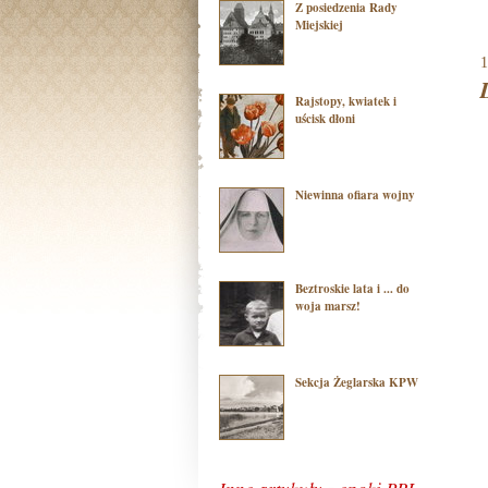
Z posiedzenia Rady
Miejskiej
1
Rajstopy, kwiatek i
uścisk dłoni
Niewinna ofiara wojny
Beztroskie lata i ... do
woja marsz!
Sekcja Żeglarska KPW