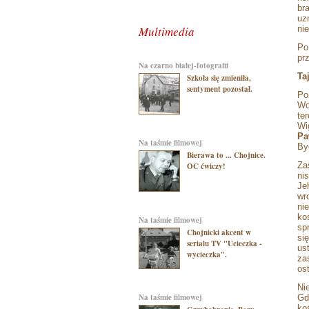
br
uz
Multimedia
ni
Po
pr
na czarno białej-fotografii
Ta
Szkoła się zmieniła,
sentyment pozostał.
Po
Wo
te
Wi
Pa
na taśmie filmowej
By
Bierawa to ... Chojnice.
Za
OC ćwiczy!
ni
Je
wr
ni
ko
na taśmie filmowej
sp
Chojnicki akcent w
si
serialu TV "Ucieczka -
us
wycieczka".
za
os
Ni
na taśmie filmowej
Gd
ko