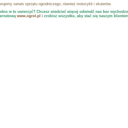
erujemy serwis sprzętu ogrodniczego, również motocykli i skuterów.
udno w to uwierzyć? Chcesz wiedzieć więcej odwiedź nas bez wychodze
ternetową
www.ogrol.pl
i zrobisz wszystko, aby stać się naszym klientem