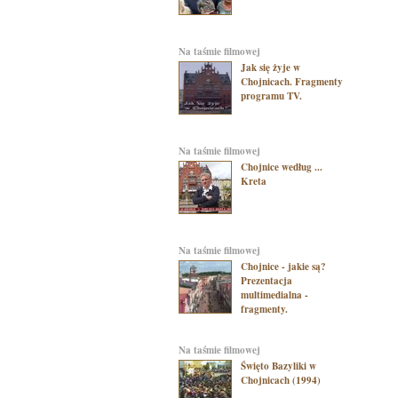
na taśmie filmowej
Jak się żyje w
Chojnicach. Fragmenty
programu TV.
na taśmie filmowej
Chojnice według ...
Kreta
na taśmie filmowej
Chojnice - jakie są?
Prezentacja
multimedialna -
fragmenty.
na taśmie filmowej
Święto Bazyliki w
Chojnicach (1994)