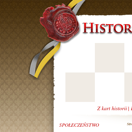
Z kart historii
|
SPOŁECZEŃSTWO
Str