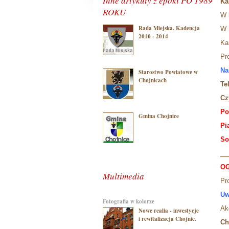
Inne artykuły z epoki PO 1989
Ka
ROKU
W 
Rada Miejska. Kadencja
W 
2010 - 2014
Ka
Pr
Na
Starostwo Powiatowe w
Chojnicach
Te
Cz
Po
Gmina Chojnice
Pi
S
o
__
OG
Multimedia
Pr
Uw
Fotografia w kolorze
A
Nowe realia - inwestycje
i rewitalizacja Chojnic.
Ch