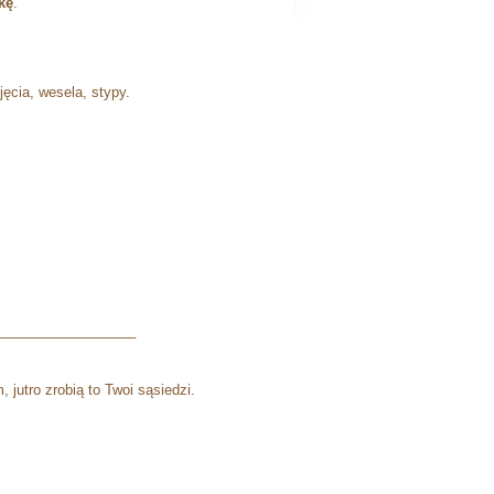
kę
.
.
ęcia, wesela, stypy.
__________________
 jutro zrobią to Twoi sąsiedzi.
 „Stiga”.