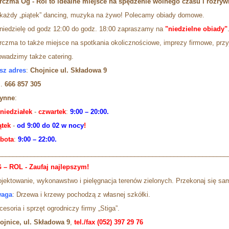
rczma Og - Rol to idealne miejsce na spędzenie wolnego czasu i rozryw
każdy „piątek” dancing, muzyka na żywo! Polecamy obiady domowe.
niedzielę od godz 12:00 do godz. 18:00 zapraszamy na
"niedzielne obiady"
rczma to także miejsce na spotkania okolicznościowe, imprezy firmowe, przyj
owadzimy także catering.
sz adres
:
Chojnice ul. Składowa 9
l
.
666 857 305
ynne
:
niedziałek
-
czwartek
:
9:00 – 20:00.
ątek
-
o
d
9:00 do 02 w nocy
!
bota
:
9:00 – 22:00.
________________________________________________________________
 – ROL - Zaufaj najlepszym!
ojektowanie, wykonawstwo i pielęgnacja terenów zielonych. Przekonaj się sam,
aga
: Drzewa i krzewy pochodzą z własnej szkółki.
kcesoria i sprzęt ogrodniczy firmy
ojnice, ul. Składowa
9
,
tel./fax (052) 397 29 76