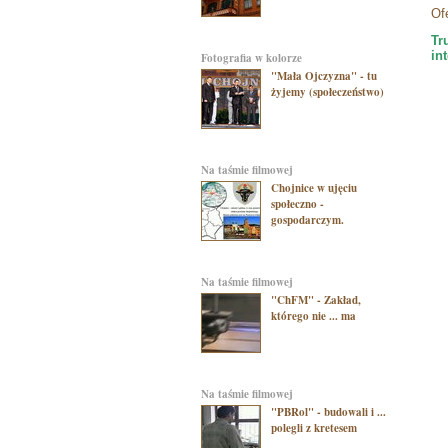
Of
Tr
in
Fotografia w kolorze
"Mała Ojczyzna" - tu
żyjemy (społeczeństwo)
na taśmie filmowej
Chojnice w ujęciu
społeczno -
gospodarczym.
na taśmie filmowej
"ChFM" - Zakład,
którego nie ... ma
na taśmie filmowej
"PBRol" - budowali i ...
polegli z kretesem