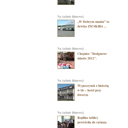
na taśmie filmowej
„W Dobrym smaku” to
dewiza ZM SKIBA ...
na taśmie filmowej
Chojnice "Designowe
miasto 2012".
na taśmie filmowej
Wypoczynek z historią
w tle – hotel przy
dworcu.
na taśmie filmowej
Replika tablicy
powróciła do ratusza