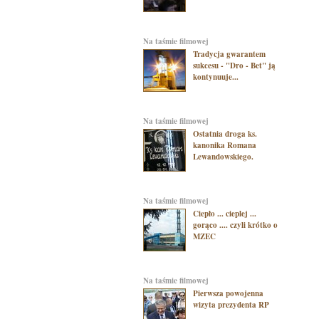
na taśmie filmowej
Tradycja gwarantem
sukcesu - "Dro - Bet" ją
kontynuuje...
na taśmie filmowej
Ostatnia droga ks.
kanonika Romana
Lewandowskiego.
na taśmie filmowej
Ciepło ... cieplej ...
gorąco .... czyli krótko o
MZEC
na taśmie filmowej
Pierwsza powojenna
wizyta prezydenta RP