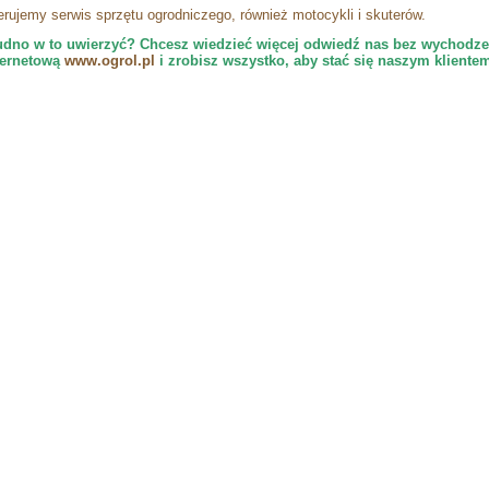
erujemy serwis sprzętu ogrodniczego, również motocykli i skuterów.
udno w to uwierzyć? Chcesz wiedzieć więcej odwiedź nas bez wychodze
ternetową
www.ogrol.pl
i zrobisz wszystko, aby stać się naszym klientem