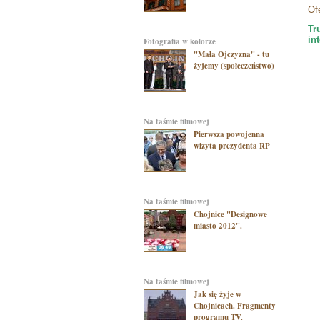
Of
Tr
in
Fotografia w kolorze
"Mała Ojczyzna" - tu
żyjemy (społeczeństwo)
na taśmie filmowej
Pierwsza powojenna
wizyta prezydenta RP
na taśmie filmowej
Chojnice "Designowe
miasto 2012".
na taśmie filmowej
Jak się żyje w
Chojnicach. Fragmenty
programu TV.