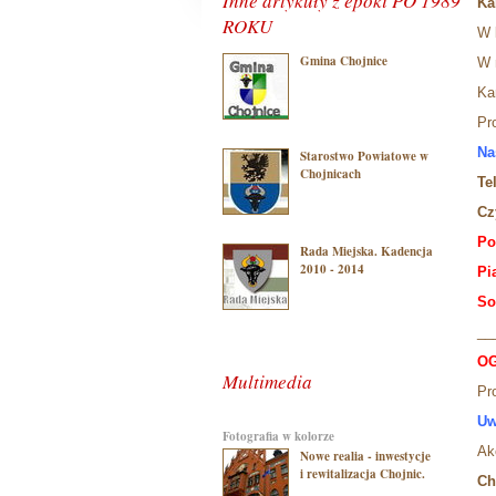
Inne artykuły z epoki PO 1989
Ka
ROKU
W 
Gmina Chojnice
W 
Ka
Pr
Na
Starostwo Powiatowe w
Chojnicach
Te
Cz
Po
Rada Miejska. Kadencja
2010 - 2014
Pi
S
o
__
OG
Multimedia
Pr
Uw
Fotografia w kolorze
A
Nowe realia - inwestycje
i rewitalizacja Chojnic.
Ch