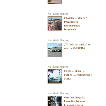
na taśmie filmowej
Chojnice - jakie są?
Prezentacja
multimedialna -
fragmenty.
na taśmie filmowej
„W Dobrym smaku” to
dewiza ZM SKIBA ...
na taśmie filmowej
Ciepło ... cieplej ...
gorąco .... czyli krótko o
MZEC
na taśmie filmowej
Ostatnia droga ks.
kanonika Romana
Lewandowskiego.