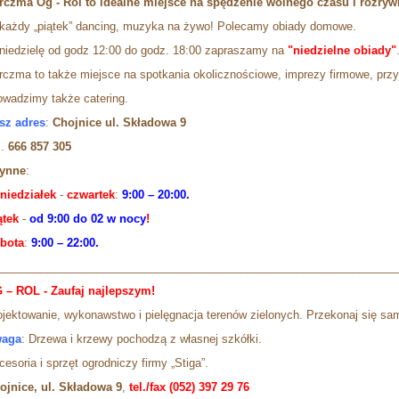
rczma Og - Rol to idealne miejsce na spędzenie wolnego czasu i rozryw
każdy „piątek” dancing, muzyka na żywo! Polecamy obiady domowe.
niedzielę od godz 12:00 do godz. 18:00 zapraszamy na
"niedzielne obiady"
rczma to także miejsce na spotkania okolicznościowe, imprezy firmowe, przyj
owadzimy także catering.
sz adres
:
Chojnice ul. Składowa 9
l
.
666 857 305
ynne
:
niedziałek
-
czwartek
:
9:00 – 20:00.
ątek
-
o
d
9:00 do 02 w nocy
!
bota
:
9:00 – 22:00.
________________________________________________________________
 – ROL - Zaufaj najlepszym!
ojektowanie, wykonawstwo i pielęgnacja terenów zielonych. Przekonaj się sam,
aga
: Drzewa i krzewy pochodzą z własnej szkółki.
kcesoria i sprzęt ogrodniczy firmy
ojnice, ul. Składowa
9
,
tel./fax (052) 397 29 76