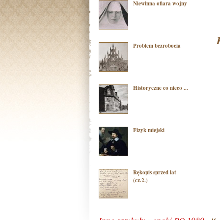
Niewinna ofiara wojny
Problem bezrobocia
Historyczne co nieco ...
Fizyk miejski
Rękopis sprzed lat
(cz.2.)