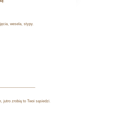
kę
.
.
ęcia, wesela, stypy.
__________________
 jutro zrobią to Twoi sąsiedzi.
 „Stiga”.