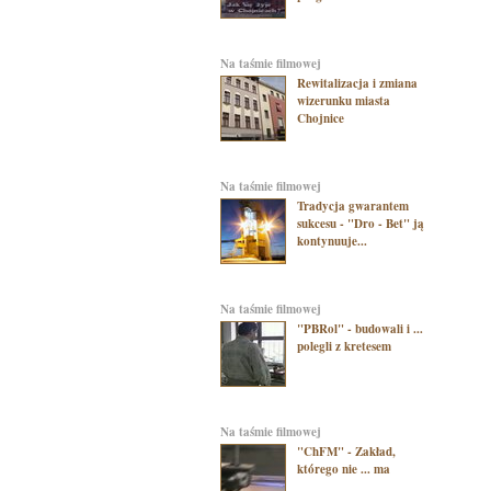
na taśmie filmowej
Rewitalizacja i zmiana
wizerunku miasta
Chojnice
na taśmie filmowej
Tradycja gwarantem
sukcesu - "Dro - Bet" ją
kontynuuje...
na taśmie filmowej
"PBRol" - budowali i ...
polegli z kretesem
na taśmie filmowej
"ChFM" - Zakład,
którego nie ... ma