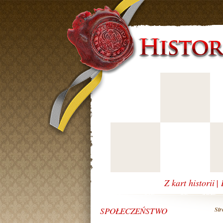
Z kart historii
|
SPOŁECZEŃSTWO
Str