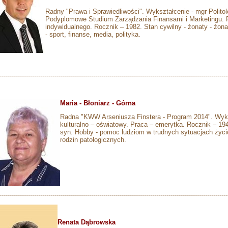
Radny "Prawa i Sprawiedliwości". Wykształcenie - mgr Polito
Podyplomowe Studium Zarządzania Finansami i Marketingu. Pra
indywidualnego. Rocznik – 1982. Stan cywilny - żonaty - żona
- sport, finanse, media, polityka.
----------------------------------------------------------------------------------------------------------------
Maria - Błoniarz - Górna
Radna "KWW Arseniusza Finstera - Program 2014". Wyksz
kulturalno – oświatowy. Praca – emerytka. Rocznik – 19
syn. Hobby - pomoc ludziom w trudnych sytuacjach życ
rodzin patologicznych.
---------------------------------------------------------------------------------------------------------------
Renata Dąbrowska