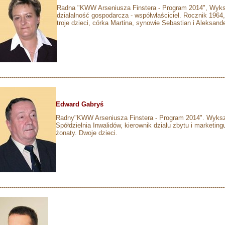
Radna "KWW Arseniusza Finstera - Program 2014", Wyksz
działalność gospodarcza - współwłaściciel. Rocznik 1964, 
troje dzieci, córka Martina, synowie Sebastian i Aleksande
---------------------------------------------------------------------------------------------------------------
Edward Gabry
ś
Radny"KWW Arseniusza Finstera - Program 2014". Wykształ
Spółdzielnia Inwalidów, kierownik działu zbytu i marketing
żonaty. Dwoje dzieci.
----------------------------------------------------------------------------------------------------------------