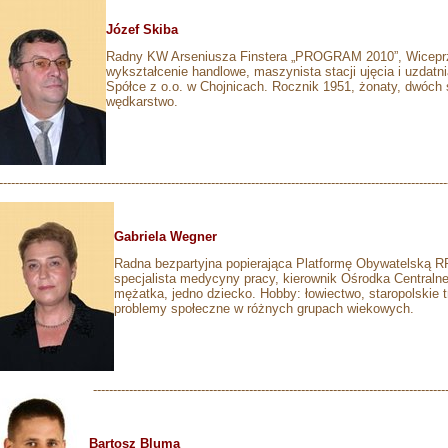
Józef Skiba
Radny KW Arseniusza Finstera „PROGRAM 2010”, Wiceprz
wykształcenie handlowe, maszynista stacji ujęcia i uzdat
Spółce z o.o. w Chojnicach. Rocznik 1951, żonaty, dwóch
wędkarstwo.
----------------------------------------------------------------------------------------------------------------
Gabriela Wegner
Radna bezpartyjna popierająca Platformę Obywatelską RP,
specjalista medycyny pracy, kierownik Ośrodka Central
mężatka, jedno dziecko. Hobby: łowiectwo, staropolskie 
problemy społeczne w różnych grupach wiekowych.
-----------------------------------------------------------------------------------------
Bartosz Bluma