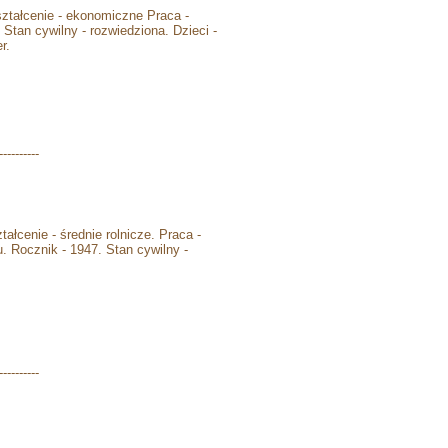
tałcenie - ekonomiczne Praca -
Stan cywilny - rozwiedziona. Dzieci -
r.
----------
cenie - średnie rolnicze. Praca -
u. Rocznik - 1947. Stan cywilny -
----------