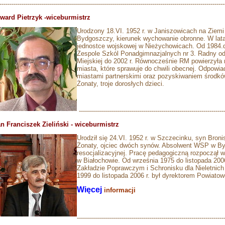
----------------------------------------------------------------------------------------------------------------
ward Pietrzyk -wiceburmistrz
Urodzony 18.VI. 1952 r. w Janiszowicach na Ziem
Bydgoszczy, kierunek wychowanie obronne. W lat
jednostce wojskowej w Nieżychowicach. Od 1984.d
Zespole Szkól Ponadgimnazjalnych nr 3. Radny od
Miejskiej do 2002 r. Równocześnie RM powierzyła
miasta, które sprawuje do chwili obecnej. Odpowia
miastami partnerskimi oraz pozyskiwaniem środków
Żonaty, troje dorosłych dzieci.
-------------------------------------------------------------------------
n Franciszek Zieliński - wiceburmistrz
Urodził się 24.VI. 1952 r. w Szczecinku, syn Broni
Żonaty, ojciec dwóch synów. Absolwent WSP w By
resocjalizacyjnej. Pracę pedagogiczną rozpoczą
w Białochowie. Od września 1975 do listopada 20
Zakładzie Poprawczym i Schronisku dla Nieletnich
1999 do listopada 2006 r. był dyrektorem Powiat
Więcej
informacji
-------------------------------------------------------------------------