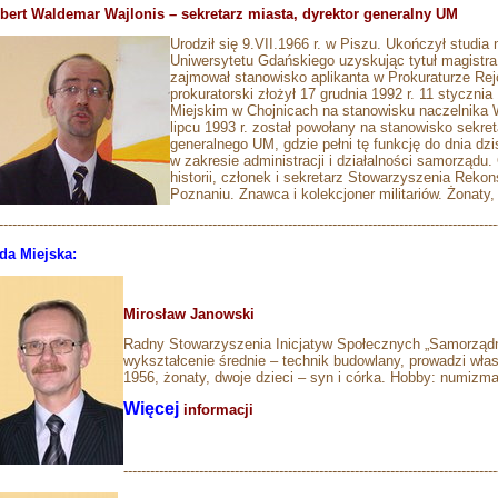
bert Waldemar Wajlonis – sekretarz miasta, dyrektor generalny UM
Urodził się 9.VII.1966 r. w Piszu. Ukończył studia
Uniwersytetu Gdańskiego uzyskując tytuł magistra
zajmował stanowisko aplikanta w Prokuraturze Re
prokuratorski złożył 17 grudnia 1992 r. 11 stycznia
Miejskim w Chojnicach na stanowisku naczelnika
lipcu 1993 r. został powołany na stanowisko sekret
generalnego UM, gdzie pełni tę funkcję do dnia dz
w zakresie administracji i działalności samorządu.
historii, członek i sekretarz Stowarzyszenia Reko
Poznaniu. Znawca i kolekcjoner militariów. Żonat
----------------------------------------------------------------------------------------------------------------
da Miejska:
Mirosław Janowski
Radny Stowarzyszenia Inicjatyw Społecznych „Samorządn
wykształcenie średnie – technik budowlany, prowadzi wła
1956, żonaty, dwoje dzieci – syn i córka. Hobby: numizma
Więcej
informacji
------------------------------------------------------------------------------------