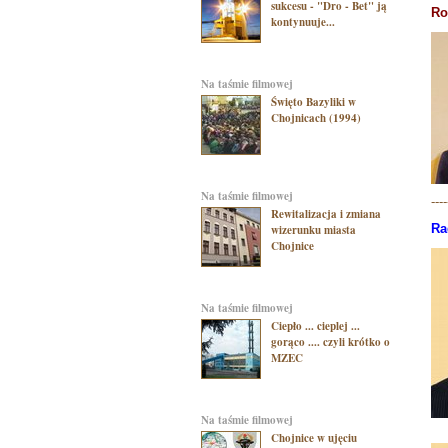
sukcesu - "Dro - Bet" ją
Ro
kontynuuje...
na taśmie filmowej
Święto Bazyliki w
Chojnicach (1994)
na taśmie filmowej
----
Rewitalizacja i zmiana
Ra
wizerunku miasta
Chojnice
na taśmie filmowej
Ciepło ... cieplej ...
gorąco .... czyli krótko o
MZEC
na taśmie filmowej
Chojnice w ujęciu