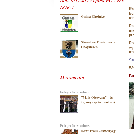
Inne artykuły z epoki PO 1989
ROKU
Ra
bu
Gmina Chojnice
us
Ra
mi
pr
Starostwo Powiatowe w
Ro
Chojnicach
wy
ro
St
Wł
Multimedia
Bu
Fotografia w kolorze
"Mała Ojczyzna" - tu
żyjemy (społeczeństwo)
Fotografia w kolorze
Nowe realia - inwestycje