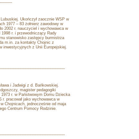
----------
i Lubuskiej. Ukończył zaocznie WSP w
ach 1977 – 83 żołnierz zawodowy w
o 2002 r. nauczyciel i wychowawca w
 1998 r. i przewodniczący Rady
 mu stanowisko zastępcy burmistrza
da m.in. za kontakty Chojnic z
 inwestycyjnych z Unii Europejskiej.
----------------------------------------------------
sława i Jadwigi z d. Bańkowskiej.
dgoszczy, magister pedagogiki
ł w 1973 r. w Państwowym Domu Dziecka
06 r. pracował jako wychowawca w
 w Chojnicach, jednocześnie od maja
owego Centrum Pomocy Rodzinie.
-----------------------------------------------------