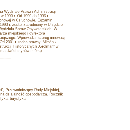
 na Wydziale Prawa i Administracji
 w 1990 r. Od 1990 do 1993 r.
jonowej w Człuchowie. Egzamin
 1993 r. został zatrudniony w Urzędzie
 Wydziału Spraw Obywatelskich. W
arza miejskiego i dyrektora
isiejszego. Wprowadził szereg innowacji
 Od 2001 r. radca prawny. Miłośnik
nstrukcji Historycznych „Grolman” w
y, ma dwóch synów i córkę.
----------
i”, Przewodniczący Rady Miejskiej,
sną działalność gospodarczą. Rocznik
tyka, turystyka
------------------------------------------