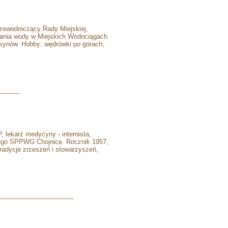
ewodniczący Rady Miejskiej,
niania wody w Miejskich Wodociągach
 synów. Hobby: wędrówki po górach,
----------
 lekarz medycyny - internista,
nego SPPWG Chojnice. Rocznik 1957,
tradycje zrzeszeń i stowarzyszeń,
------------------------------------