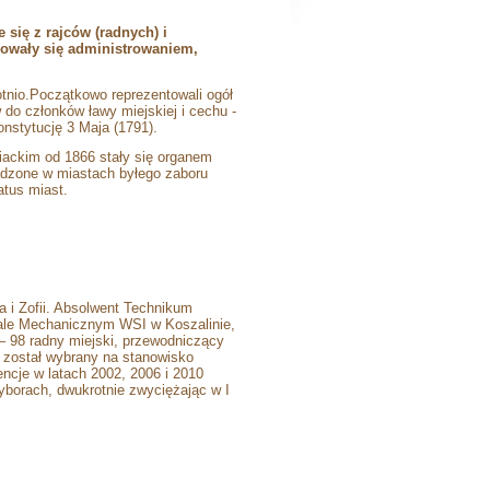
się z rajców (radnych) i
mowały się administrowaniem,
otnio.Początkowo reprezentowali ogół
do członków ławy miejskiej i cechu -
nstytucję 3 Maja (1791).
iackim od 1866 stały się organem
dzone w miastach byłego zaboru
atus miast.
ka i Zofii. Absolwent Technikum
ale Mechanicznym WSI w Koszalinie,
 – 98 radny miejski, przewodniczący
. został wybrany na stanowisko
ncje w latach 2002, 2006 i 2010
yborach, dwukrotnie zwyciężając w I