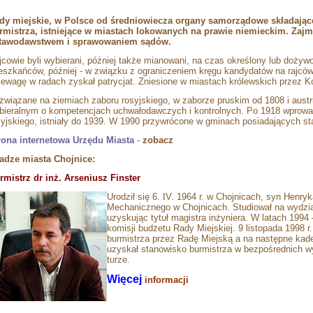
dy miejskie, w Polsce od średniowiecza organy samorządowe składające 
rmistrza, istniejące w miastach lokowanych na prawie niemieckim. Zaj
tawodawstwem i sprawowaniem sądów.
jcowie byli wybierani, później także mianowani, na czas określony lub dożyw
eszkańców, później - w związku z ograniczeniem kręgu kandydatów na rajców 
zewagę w radach zyskał patrycjat. Zniesione w miastach królewskich przez Ko
związane na ziemiach zaboru rosyjskiego, w zaborze pruskim od 1808 i austr
bieralnym o kompetencjach uchwałodawczych i kontrolnych. Po 1918 wprowa
syjskiego, istniały do 1939. W 1990 przywrócone w gminach posiadających st
rona internetowa Urzędu Miasta
-
zobacz
adze miasta Chojnice:
rmistrz dr inż. Arseniusz Finster
Urodził się 6. IV. 1964 r. w Chojnicach, syn Henry
Mechanicznego w Chojnicach. Studiował na wydzi
uzyskując tytuł magistra inżyniera. W latach 1994
komisji budżetu Rady Miejskiej. 9 listopada 1998 r
burmistrza przez Radę Miejską a na następne kade
uzyskał stanowisko burmistrza w bezpośrednich w
turze.
Więcej
informacji