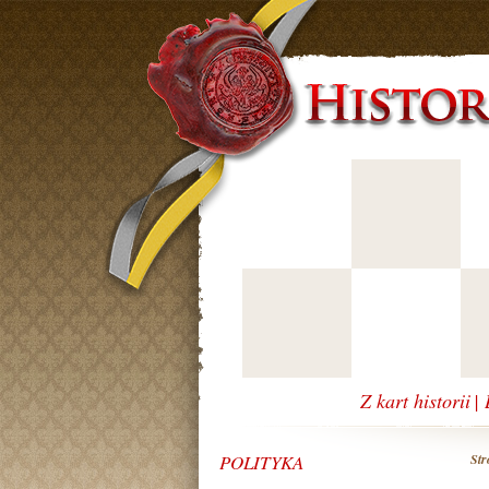
Z kart historii
|
POLITYKA
Str