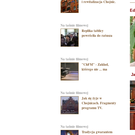
i rewitalizacja Chojnic.
----
Ed
na taśmie filmowej
Replika tablicy
powróciła do ratusza
na taśmie filmowej
"ChFM" - Zakład,
którego nie ... ma
Ja
na taśmie filmowej
Jak się żyje w
Chojnicach. Fragmenty
programu TV.
na taśmie filmowej
Tradycja gwarantem