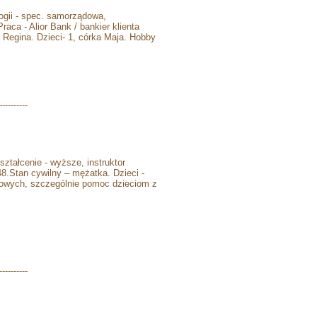
logii - spec. samorządowa,
ca - Alior Bank / bankier klienta
 Regina. Dzieci- 1, córka Maja. Hobby
----------
tałcenie - wyższe, instruktor
48.Stan cywilny – mężatka. Dzieci -
iowych, szczególnie pomoc dzieciom z
----------