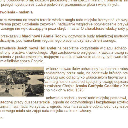
rony powodowej 6 mk kosztów procesowych na rzecz miasta… Pominiemy inn
k przegon bydła przez cudze podwórze, przesunięcie płotu i wiele innych.
zwolenia - nadania
ko suwerenna na swoim terenie władza mogła rada miejska korzystać ze swy
werena przez udzielanie zezwoleń, nadawanie względnie potwierdzenie przywil
g zasięgu nie wykraczającym poza obręb miasta. O charakterze władzy rady p
o przekazaniu
Marcinowi
i
Annie Rock
w dożywocie budy mierniczej usytuowa
blicznym, pod warunkiem regularnego płacenia czynszu dzierżawnego.
zezwolenie
Joachimowi Hollande
r na bezpłatne korzystanie w ciągu jednego
 strony bractwa krawieckiego. Ulgę zastosowano względem krawca z uwagi n
ynienia z postanowieniem, mającym na celu stwarzanie atrakcyjnych warunkó
emieślników spoza Chojnic.
- wilkierz browarników uchwalony na zebraniu ratus
zatwierdzony przez radę, na podstawie którego pr
przysługiwać odtąd tylko właścicielom browarów 
Na marginesie zapisu odnajdujemy uwagę dopisaną
burmistrza Chojnic
Izaaka Gotfryda Goedtke
z XVI
chojnickich w roku 1576.
- uchwała o nadaniu przez radę miejską pastorowi,
utecznej pracy duszpasterskiej, ogrodu do dożywotniego i bezpłatnego użytko
dzima miała nadal korzystać z ogrodu, lecz na zasadzie odpłatności czynsz
rodowego miała się zająć rada miejska na koszt własny.
.n.