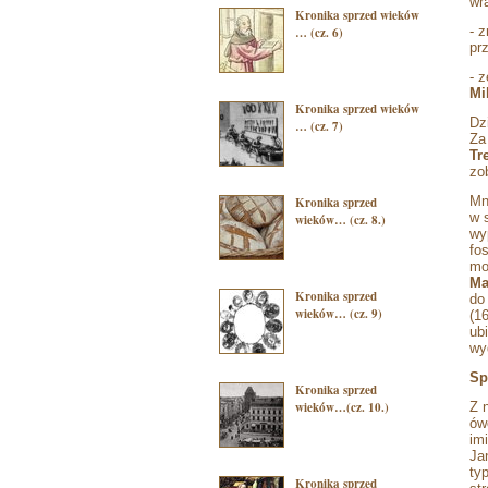
wr
Kronika sprzed wieków
- 
… (cz. 6)
pr
- 
Mi
Kronika sprzed wieków
Dz
… (cz. 7)
Za
Tr
zo
Mn
Kronika sprzed
w 
wieków… (cz. 8.)
wy
fo
mo
Ma
Kronika sprzed
do
wieków… (cz. 9)
(1
ub
wy
Sp
Kronika sprzed
wieków…(cz. 10.)
Z 
ów
imi
Ja
ty
Kronika sprzed