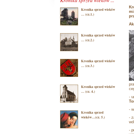
Kronika sprzed wieków ...
Kr
Kronika sprzed wieków
mi
… (cz.1.)
pr
Ak
Kronika sprzed wieków
… (cz.2.)
Kronika sprzed wieków
… (cz.3.)
pr
Kronika sprzed wieków
ce
… (cz. 4.)
- 
To
- 
Kronika sprzed
wieków…(cz. 5.)
- 
wd
- 