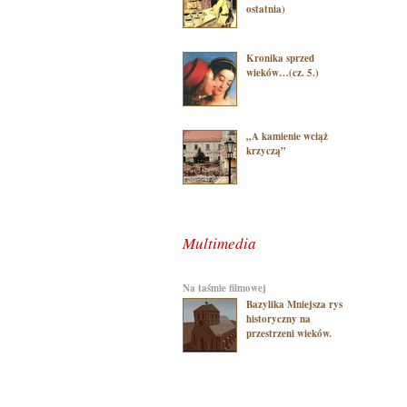
ostatnia)
Kronika sprzed
wieków…(cz. 5.)
„A kamienie wciąż
krzyczą”
Multimedia
na taśmie filmowej
Bazylika Mniejsza rys
historyczny na
przestrzeni wieków.