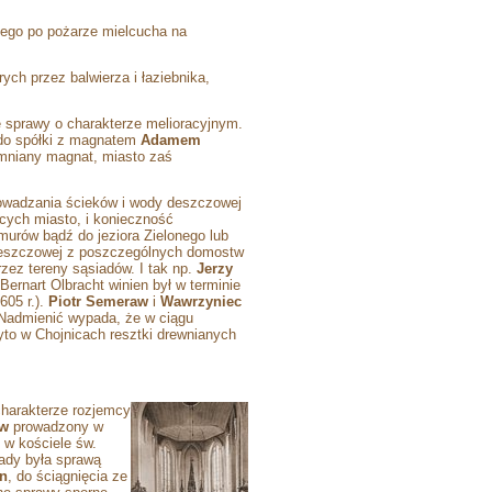
nego po pożarze mielcucha na
ych przez balwierza i łaziebnika,
 sprawy o charakterze melioracyjnym.
 do spółki z magnatem
Adamem
pomniany magnat, miasto zaś
rowadzania ścieków i wody deszczowej
cych miasto, i konieczność
urów bądź do jeziora Zielonego lub
 deszczowej z poszczególnych domostw
zez tereny sąsiadów. I tak np.
Jerzy
ernart Olbracht winien był w terminie
605 r.).
Piotr Semeraw
i
Wawrzyniec
. Nadmienić wypada, że w ciągu
yto w Chojnicach resztki drewnianych
charakterze rozjemcy
ów
prowadzony w
y w kościele św.
ady była sprawą
n
, do ściągnięcia ze