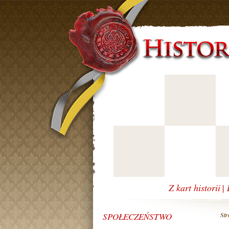
Z kart historii
|
SPOŁECZEŃSTWO
Str