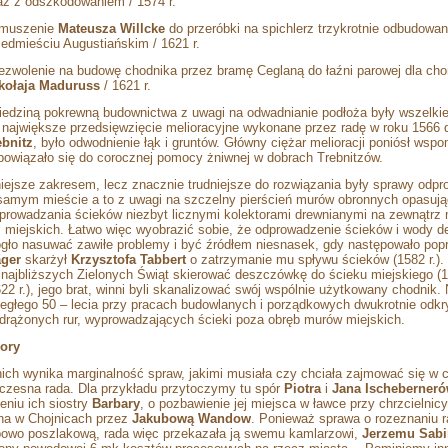
az z odszkodowaniem / 1574 r.
zmuszenie
Mateusza Willcke
do przeróbki na spichlerz trzykrotnie odbudowa
zedmieściu Augustiańskim / 1621 r.
zezwolenie na budowę chodnika przez bramę Ceglaną do łaźni parowej dla chor
kołaja Maduruss
/ 1621 r.
iedziną pokrewną budownictwa z uwagi na odwadnianie podłoża były wszelkie
 największe przedsięwzięcie melioracyjne wykonane przez radę w roku 1566
ebnitz
, było odwodnienie łąk i gruntów. Główny ciężar melioracji poniósł ws
bowiązało się do corocznej pomocy żniwnej w dobrach Trebnitzów.
iejsze zakresem, lecz znacznie trudniejsze do rozwiązania były sprawy odp
samym mieście a to z uwagi na szczelny pierścień murów obronnych opasują
prowadzania ścieków niezbyt licznymi kolektorami drewnianymi na zewnątrz m
s miejskich. Łatwo więc wyobrazić sobie, że odprowadzenie ścieków i wody
gło nasuwać zawiłe problemy i być źródłem niesnasek, gdy następowało popr
ger
skarżył
Krzysztofa Tabbert
o zatrzymanie mu spływu ścieków (1582 r.). B
 najbliższych Zielonych Świąt skierować deszczówkę do ścieku miejskiego (1
622 r.), jego brat, winni byli skanalizować swój wspólnie użytkowany chodnik
iegłego 50 – lecia przy pracach budowlanych i porządkowych dwukrotnie odkr
drążonych rur, wyprowadzających ścieki poza obręb murów miejskich.
ory
nich wynika marginalność spraw, jakimi musiała czy chciała zajmować się w
czesna rada. Dla przykładu przytoczymy tu spór
Piotra
i
Jana Ischeberner
eniu ich siostry
Barbary
, o pozbawienie jej miejsca w ławce przy chrzcielnic
na w Chojnicach przez
Jakubową Wandow
. Ponieważ sprawa o rozeznaniu r
powo poszlakową, rada więc przekazała ją swemu kamlarzowi,
Jerzemu Sabi