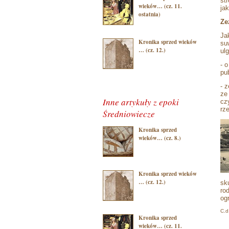
st
wieków… (cz. 11.
ja
ostatnia)
Ze
Ja
Kronika sprzed wieków
su
… (cz. 12.)
ul
- 
pu
- 
ze
Inne artykuły z epoki
cz
rz
Średniowiecze
Kronika sprzed
wieków… (cz. 8.)
Kronika sprzed wieków
… (cz. 12.)
sk
ro
og
C.d
Kronika sprzed
wieków… (cz. 11.