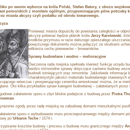
ótko po swoim wyborze na króla Polski, Stefan Batory, z obozu wojsko
ast pomorskich z monitem ogólnym, przypominającym pilne potrzeby kas
zez miasta akcyzy czyli podatku od obrotu towarowego.
cyza
Ponieważ miasta dopuściły do powstania zaległości w odpro
akcyzę pobierać będzie płatnik króla
Jerzy Karolewski
, kt
środków przymusu w razie dalszego opieszałego uiszczania
powyższego dokumentu można połączyć ze skutkami uchwały
wilkierza cechu piwowarów – browarników.
Sprawy budowlane i wodno – melioracyjne
Ówczesna rada miejska spełniała również funkcję urzędu bu
bardzo różnorodne sprawy dotyczące zarówno budowy wszel
budowli istniejących oraz remontów. Jakkolwiek informacje ks
charakterystyki jakości materiału budowlanego stawianych wt
acującego wówczas i prosperującego ceramika wnioskować można, że w mie
glane. Oto kilka przykładów spraw kategorii budowlanej – załatwianych przez 
ugodowe załatwienie sporu o zbyt bliskie podejście z budową przez
Piotra Th
nneman
.
wyrażenie zgody przez radę miejską na zabudowę domami mieszkalnymi pust
załatwienie sporu o wybudowanie muru przeciwpożarowego między domami pi
owy po
Urbanie Teche
/ 1574 r.
przypisanie kosztów budowy i procesu o budowę muru granicznego między
An