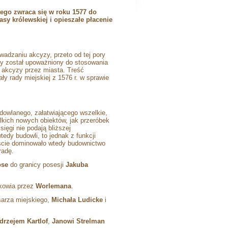
wego zwraca się w roku 1577 do
y królewskiej i opieszałe płacenie
wadzaniu akcyzy, przeto od tej pory
óry został upoważniony do stosowania
 akcyzy przez miasta. Treść
 rady miejskiej z 1576 r. w sprawie
dowlanego, załatwiającego wszelkie,
kich nowych obiektów, jak przeróbek
ięgi nie podają bliższej
edy budowli, to jednak z funkcji
ście dominowało wtedy budownictwo
radę.
ose
do granicy posesji
Jakuba
kowia przez
Worlemana
.
sarza miejskiego,
Michała Ludicke
i
drzejem Kartlof
,
Janowi Strelman