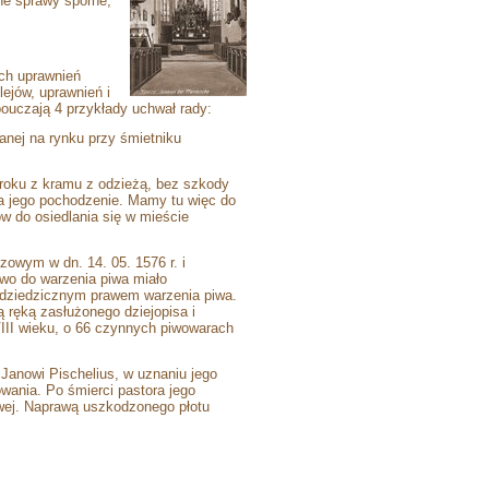
e sprawy sporne,
ch uprawnień
ejów, uprawnień i
ouczają 4 przykłady uchwał rady:
nej na rynku przy śmietniku
 roku z kramu z odzieżą, bez szkody
a jego pochodzenie. Mamy tu więc do
w do osiedlania się w mieście
zowym w dn. 14. 05. 1576 r. i
awo do warzenia piwa miało
z dziedzicznym prawem warzenia piwa.
 ręką zasłużonego dziejopisa i
II wieku, o 66 czynnych piwowarach
 Janowi Pischelius, w uznaniu jego
wania. Po śmierci pastora jego
owej. Naprawą uszkodzonego płotu