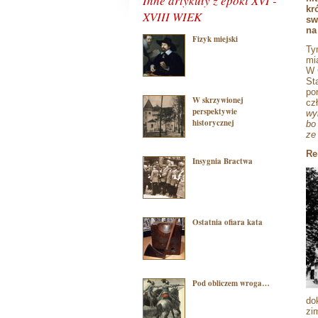
Inne artykuły z epoki XVI -
kr
XVIII WIEK
sw
na
Fizyk miejski
Ty
mi
W 
St
po
W skrzywionej
cz
perspektywie
wy
historycznej
bo
ze
Re
Insygnia Bractwa
Ostatnia ofiara kata
Pod obliczem wroga…
do
zi