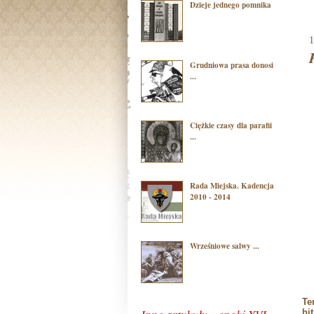
Dzieje jednego pomnika
1
Grudniowa prasa donosi
...
Ciężkie czasy dla parafii
...
Rada Miejska. Kadencja
2010 - 2014
Wrześniowe salwy ...
Te
hi