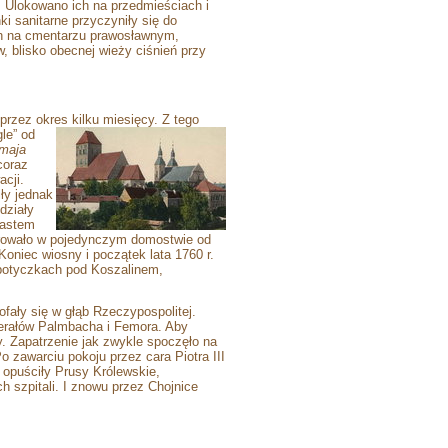
. Ulokowano ich na przedmieściach i
i sanitarne przyczyniły się do
ch na cmentarzu prawosławnym,
, blisko obecnej wieży ciśnień przy
rzez okres kilku miesięcy. Z tego
le” od
 maja
coraz
acji.
ły jednak
działy
iastem
erowało w pojedynczym domostwie od
niec wiosny i początek lata 1760 r.
w potyczkach pod Koszalinem,
fały się w głąb Rzeczypospolitej.
nerałów Palmbacha i Femora. Aby
. Zapatrzenie jak zwykle spoczęło na
Po zawarciu pokoju przez cara Piotra III
 opuściły Prusy Królewskie,
h szpitali. I znowu przez Chojnice