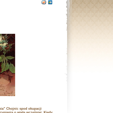
nia” Chojnic spod okupacji
czynienia o wiele wcześniej. Kiedy