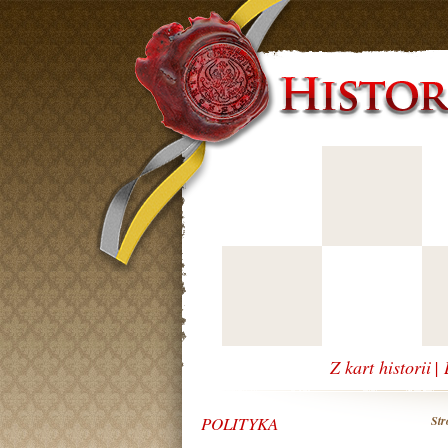
Z kart historii
|
POLITYKA
Str