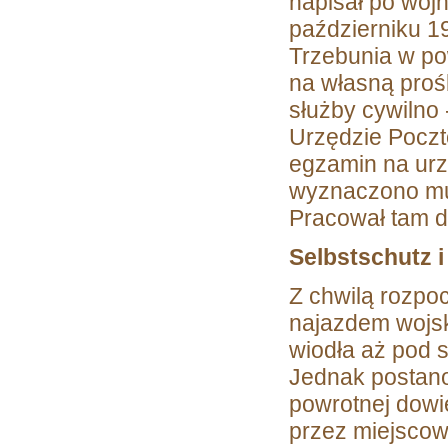
napisał po woj
październiku 19
Trzebunia w po
na własną prośb
służby cywilno
Urzędzie Poczt
egzamin na urz
wyznaczono mu 
Pracował tam d
Selbstschutz 
Z chwilą rozpo
najazdem wojs
wiodła aż pod s
Jednak postano
powrotnej dowie
przez miejscow