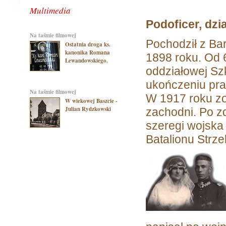
Multimedia
Podoficer, dzi
na taśmie filmowej
Pochodził z Bar
Ostatnia droga ks.
kanonika Romana
1898 roku. Od 6
Lewandowskiego.
oddziałowej Sz
ukończeniu prac
na taśmie filmowej
W 1917 roku zos
W wiekowej Baszcie -
Julian Rydzkowski
zachodni. Po z
szeregi wojska 
Batalionu Strz