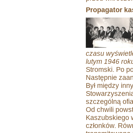
Propagator k
czasu wyświetl
lutym 1946 rok
Stromski. Po p
Następnie zaan
Był między inn
Stowarzyszenia 
szczególną ofi
Od chwili pows
Kaszubskiego w
członków. Równ