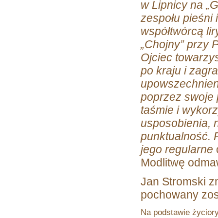
w Lipnicy na „
zespołu pieśni
współtwórcą li
„Chojny” przy 
Ojciec towarzy
po kraju i zagr
upowszechnienia
poprzez swoje 
taśmie i wykorz
usposobienia, 
punktualność. P
jego regularne
Modlitwę odmaw
Jan Stromski z
pochowany zost
Na podstawie życiory