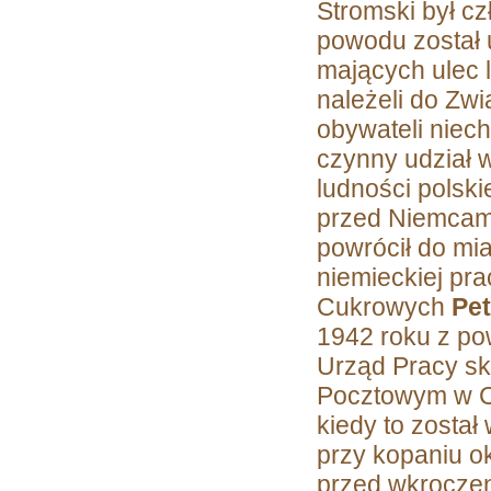
Stromski był c
powodu został 
mających ulec l
należeli do Zwi
obywateli niec
czynny udział 
ludności polski
przed Niemcami
powrócił do mia
niemieckiej pr
Cukrowych
Pet
1942 roku z po
Urząd Pracy sk
Pocztowym w Ch
kiedy to zosta
przy kopaniu o
przed wkroczen