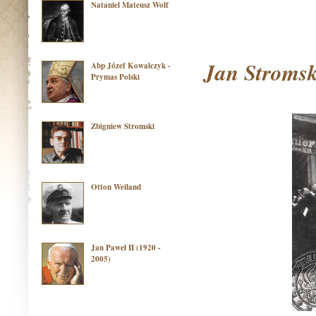
Nataniel Mateusz Wolf
Jan Stromsk
Abp Józef Kowalczyk -
Prymas Polski
Zbigniew Stromski
Otton Weiland
Jan Paweł II (1920 -
2005)