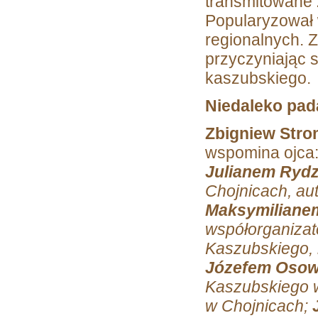
transmitowane z
Popularyzował 
regionalnych. Z
przyczyniając 
kaszubskiego.
Niedaleko pad
Zbigniew Stro
wspomina ojca
Julianem Ryd
Chojnicach, au
Maksymiliane
współorganizat
Kaszubskiego, 
Józefem Osow
Kaszubskiego 
w Chojnicach;