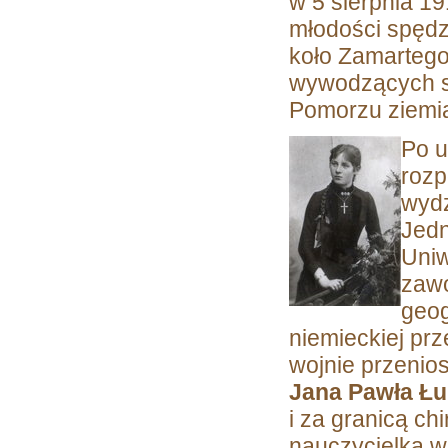
w 5 sierpnia 19
młodości spędz
koło Zamartego
wywodzących si
Pomorzu ziemiań
Po u
rozp
wydz
Jedn
Uniw
zawo
geog
niemieckiej pr
wojnie przenio
Jana Pawła Ł
i za granicą ch
nauczycielka 