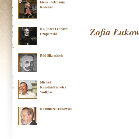
Elena Pietrowna
Rudenko
Zofia Łukow
Ks. Józef Leonard
Czapiewski
Ród Sikorskich
Michaił
Konstantynowicz
Wołkow
Kazimierz Ostrowski