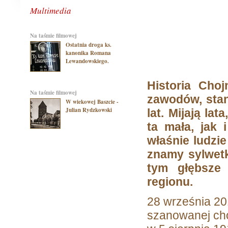
Multimedia
na taśmie filmowej
Ostatnia droga ks.
kanonika Romana
Lewandowskiego.
Historia Choj
na taśmie filmowej
zawodów, stan
W wiekowej Baszcie -
Julian Rydzkowski
lat. Mijają la
ta mała, jak 
właśnie ludzie
znamy sylwetki
tym głębsze 
regionu.
28 września 201
szanowanej cho