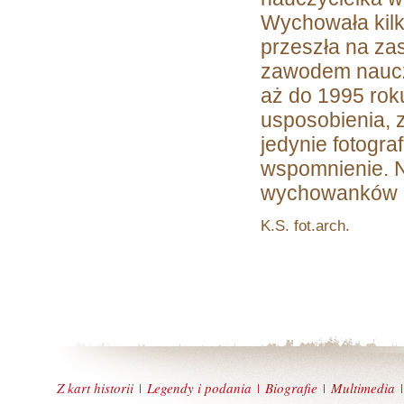
Wychowała kilk
przeszła na zas
zawodem nauczy
aż do 1995 rok
usposobienia, z
jedynie fotogra
wspomnienie. 
wychowanków i 
K.S. fot.arch.
Z kart historii
Legendy i podania
Biografie
Multimedia
|
|
|
|