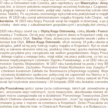
87 roku w Ostrowitem koło Czerska, jako najmłodszy syn
Wawrzyńca
i
Ann
ostej linii, w ósmym pokoleniu wspomnianego wcześniej Andrzeja z Czapiewi
ój pragnął związać z rolnictwem, podjął więc naukę w niemieckiej szkole rolnic
fonsa Talaśki). Po uzyskaniu stosownego wykształcenia praktykował w mają
Leśna. W 1919 roku został administratorem majątku Krojanty koło Chojnic, 
kersteina
. W 1923 roku Alojzy Pruszak wziął ów majątek w dzierżawę, a po pa
sztówkę - dwór wraz z zabudowaniami gospodarczymi i przyległą doń ziemią (
1920 roku Alojzy ożenił się z
Otylią
Kopp Ostrowską
, córką
Józefa
i
Franci
emianką z Trzebunia. Od tej pory stałymi gośćmi dworu w Krojantach stały si
jmłodsze siostry Otyli:
Stacha
i Klara, dziewczyny niezwykle wesołe i pełne 
tomiast brat Otyli,
Alfons
Kopp Ostrowski
, oficer rezerwy 18 pułku ułanów 
udziądzu, pełnił od tej pory funkcję rządcy majątku w Krojantach. Był on stud
edzy w zakresie ekonomii rolniczej, produkcji mlecznej i języka niemieckiego,
ezwykle przydatne przy zarządzaniu tak wielkim gospodarstwem. Alojzy Prus
k dobrego rządcę u swojego boku, mógł oddać się pracy publicznej, co też ucz
okresie międzywojennym członkiem Sejmiku Powiatowego, a od 1932 roku prz
morskim Sejmiku Wojewódzkim. W 1937 roku kandydował na posła z listy B
iązku Zachodnim, Zachodnio- Pomorskim Klubie Myśliwskim oraz Związku P
ł członkiem kuratorium Zakładu św. Boromeusza (chojnickiego szpitala). Ws
j ożywionej działalności społeczno- politycznej nie zapomnieli mu Niemcy w 
ejscowym Selbstschutzu likwidowali szczególnie tych, którzy należeli do Pol
uszak był trzykrotnie aresztowany i 24 listopada 1939 roku brutalnie zamordow
ylię Pruszakową
oprócz spraw życia codziennego, takich jak: prowadzenie
ieci, utrzymanie więzi rodzinnych, życie towarzyskie, absorbowała również d
ojant mocno zaangażowała się w działalność Pomorskiego Towarzystwa Ziem
elkich Chełmów stanowiła w powiecie chojnickim „ trzon” tej organizacji.
Otyli
chowano ją wraz z mężem na cmentarzu w Krojantach. Dzieci Pruszaków urodz
dzeństwa żyje obecnie troje: w Chojnicach Romuald i Maria, a w Bydgoszczy 