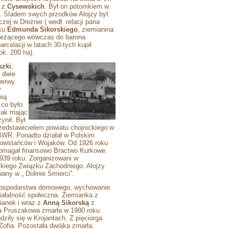
y
z
Cysewskich
. Był on potomkiem w
c. Śladem swych przodków Alojzy byt
zej w Dreżnie ( wedł. relacji pana
tku
Edmunda Sikorskiego
, ziemianina
należącego wówczas do barona
rcelacji w latach 30-tych kupił
ok. 200 ha).
szki
,
ę dwie
werwy.
w
nią
 co było
zak mając
ynił. Był
edstawicielem powiatu chojnickiego w
BWR. Ponadto działał w Polskim
owstańców i Wojaków. Od 1926 roku
pomagał finansowo Bractwo Kurkowe.
1939 roku. Zorganizowani w
skiego Związku Zachodniego. Alojzy
any w „ Dolinie Śmierci”.
 gospodarstwa domowego, wychowanie
ziałalność społeczna. Ziemianka z
ianek i wraz z
Anną Sikorską
z
a Pruszakowa zmarła w 1980 roku.
iły się w Krojantach. Z pięciorga
Zofia. Pozostała dwójka zmarła: