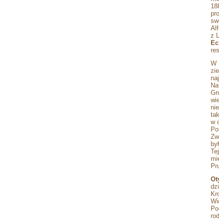
18
pr
sw
Al
z 
Ec
re
W 
zi
na
Na
Gr
wi
ni
ta
w 
Po
Zw
by
Te
mi
Pr
Ot
dz
Kr
Wi
Po
ro