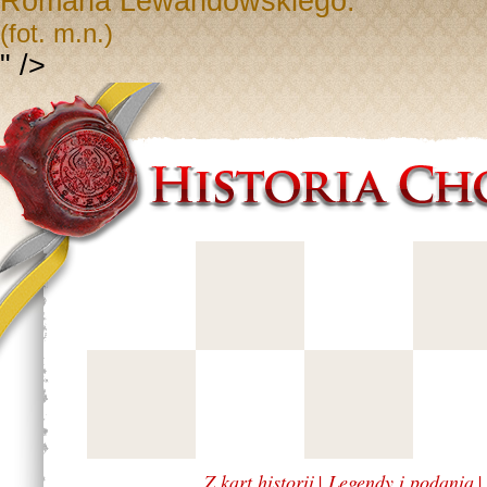
Romana Lewandowskiego.
(fot. m.n.)
" />
Z kart historii
|
Legendy i podania