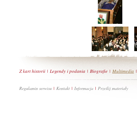
Z kart historii
Legendy i podania
Biografie
Multimedia
|
|
|
|
Regulamin serwisu
Kontakt
Informacja
Prześlij materiały
|
|
|