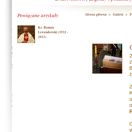
Powiązane artykuły
Strona główna
>
Galerie
>
F
Ks. Roman
Lewandowski (1932 -
2012)
2
z
B
ż
Z
K
u
o
P
G
w