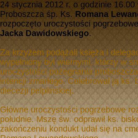
24 stycznia 2012 r. o godzinie 16.
Proboszcza śp. Ks.
Romana Lewan
rozpoczęto uroczystości pogrzebowe
Jacka Dawidowskiego
.
Za krzyżem podążali księża i delegacj
wypełniony był wiernymi, którzy w s
uroczystości pożegnania proboszcza
intencji zmarłego. Celebrował ją ks.
diecezji pelplińskiej.
Główne uroczystości pogrzebowe roz
południe. Mszę św. odprawił ks. bis
zakończeniu kondukt udał się na cme