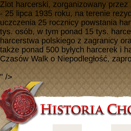
Zlot harcerski, zorganizowany prze
- 25 lipca 1935 roku, na terenie rez
uczczenia 25 rocznicy powstania har
tys. osób, w tym ponad 15 tys. harce
harcerstwa polskiego z zagranicy or
także ponad 500 byłych harcerek i h
Czasów Walk o Niepodległość, zapro
" />