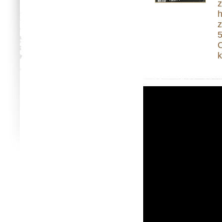
z
h
z
5
C
k