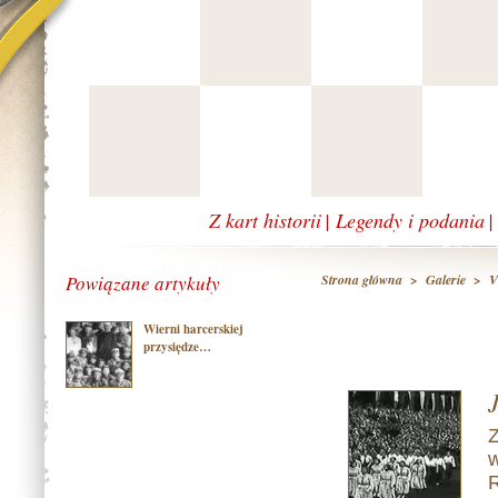
Z kart historii
|
Legendy i podania
Powiązane artykuły
Strona główna
>
Galerie
>
V
Wierni harcerskiej
przysiędze…
Z
w
R