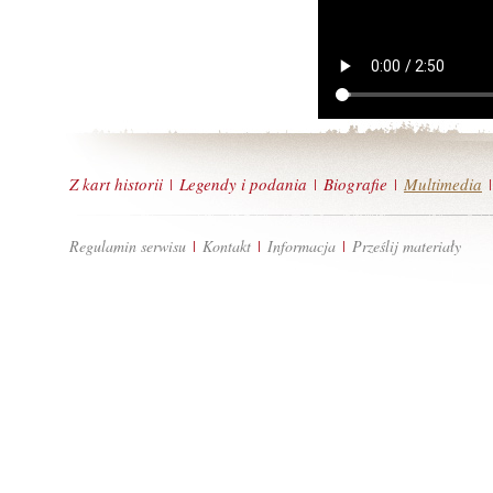
Z kart historii
Legendy i podania
Biografie
Multimedia
|
|
|
|
Regulamin serwisu
Kontakt
Informacja
Prześlij materiały
|
|
|