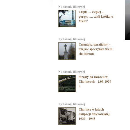
na taśmie filmowej
Ciepło ... cieplej ...
gorąco .... czyli krótko o
MZEC
na taśmie filmowej
Cmentarz parafialny -
miejsce spoczynku wielu
chojniczan
na taśmie filmowej
Strzały na dworcu w
Chojnicach - 1.09.1939
r.
na taśmie filmowej
Chojnice w latach
okupacji hitlerowskiej
1939 - 1945