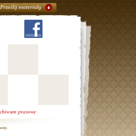
chiwum prasowe
enty.