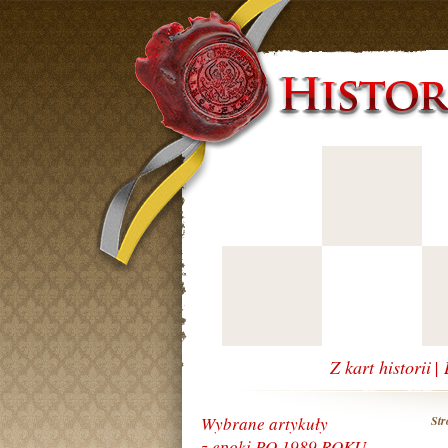
Z kart historii
|
Wybrane artykuły
St
z epoki PO 1989 ROKU