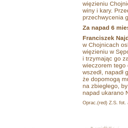
więzieniu Chojn
winy i kary. Pr
przechwycenia g
Za napad 6 mie
Franciszek Naj
w Chojnicach os
więzieniu w Sęp
i trzymając go z
wieczorem tego 
wszedł, napadł 
że dopomogą mu 
na zbiegłego, by
napad ukarano N
Oprac.(red) Z.S. fot