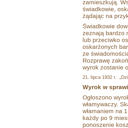
zamieszkują. Ws
świadkowie, osk
żądając na przyk
Świadkowie dow
zeznają bardzo 
lub przeciwko o
oskarżonych bar
ze świadomością
Rozprawę zakońc
wyrok zostanie o
21. lipca 1932 r.
„Dz
Wyrok w spraw
Ogłoszono wyrok
włamywaczy. Ska
włamaniem na 1 r
każdy po 9 miesi
ponoszenie kos