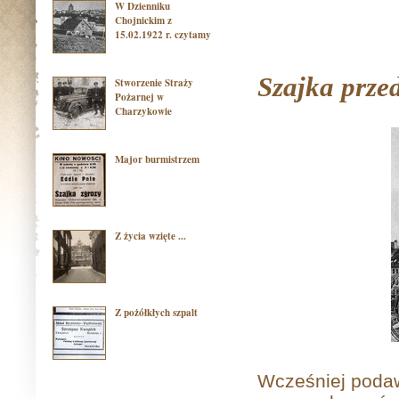
W Dzienniku
Chojnickim z
15.02.1922 r. czytamy
Szajka prze
Stworzenie Straży
Pożarnej w
Charzykowie
Major burmistrzem
Z życia wzięte ...
Z pożółkłych szpalt
Wcześniej podaw