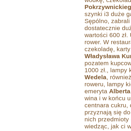
Pokrzywnickie
szynki i3 duże 
Sępólno, zabrali
dostatecznie duż
wartości 600 zł.
rower. W restaur
czekoladę, karty
Władysława Ku
pozatem kupco
1000 zł., lampy
Wedela
, równie
roweru, lampy ki
emeryta
Alberta
wina i w końcu 
centnara cukru, 
przyznają się do
nich przedmioty
wiedząc, jak ci 