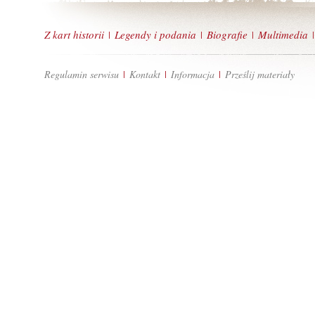
Z kart historii
Legendy i podania
Biografie
Multimedia
|
|
|
|
Regulamin serwisu
Kontakt
Informacja
Prześlij materiały
|
|
|