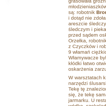
grasowała groźn
młodzieniaszków
są: robotnik
Bro
i dotąd nie zdo
areszcie śledcz
śledczym i piek
przed sądem osk
Orzełka, robotn
z Czyczków i ro
9 włamań ciężki
Włamywacze byli
kłódki łatwo otw
oskarżenia zarz
W warsztatach k
narzędzi ślusars
Tekę tę znalezi
się, że tekę sam
jarmarku. U res
wódkę, czekoladę