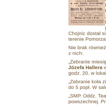
Chojnic dostał s
terenie Pomor
Nie brak równie
z nich:
„Zebranie miesi
Józefa Hallera
godz. 20. w loka
„Zebranie koła z
do 5 popł. W sal
„SMP. Oddz. Teat
powszechnej. Pr