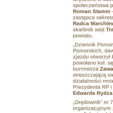
społeczeństwa p
Roman Stamm
zastępca sekret
Radca Marchle
skarbnik wójt
Tr
powiatu.
„Dziennik Pomors
Pomorskich, da
zjazdu otworzył
powołano kol. s
burmistrza
Zawa
streszczającą s
działalności mn
Prezydenta RP i
Edwarda Rydza
„Orędownik” nr 7
organizacyjnym