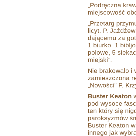
„Podręczna kraw
miejscowość obo
„Przetarg przymu
licyt. P.
Jażdżews
dającemu za got
1 biurko, 1 biblj
polowe, 5 sieka
miejski”.
Nie brakowało i 
zamieszczona re
„Nowości” P. Krz
Buster Keaton
w
pod wysoce fasc
ten który się n
paroksyzmów śmi
Buster Keaton w s
innego jak wybra