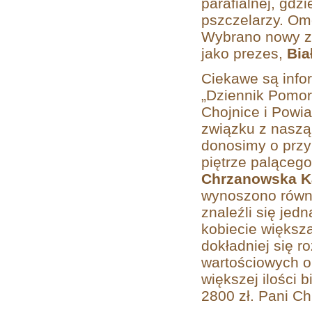
parafialnej, gdz
pszczelarzy. Om
Wybrano nowy za
jako prezes,
Bia
Ciekawe są info
„Dziennik Pomors
Chojnice i Powiat
związku z naszą 
donosimy o przyk
piętrze palącego
Chrzanowska K
wynoszono równi
znaleźli się jed
kobiecie większą
dokładniej się ro
wartościowych or
większej ilości 
2800 zł. Pani C