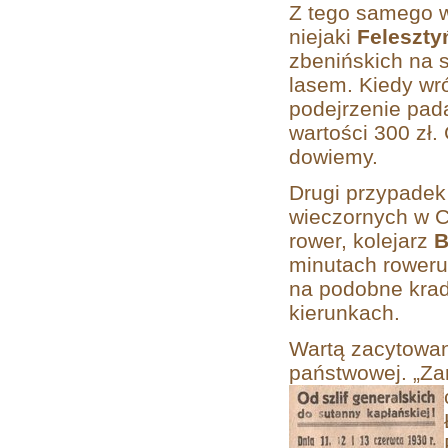
Z tego samego w
niejaki
Feleszty
zbenińskich na 
lasem. Kiedy wró
podejrzenie pad
wartości 300 zł.
dowiemy.
Drugi przypadek
wieczornych w C
rower, kolejarz
B
minutach roweru 
na podobne krad
kierunkach.
Wartą zacytowan
państwowej. „Za