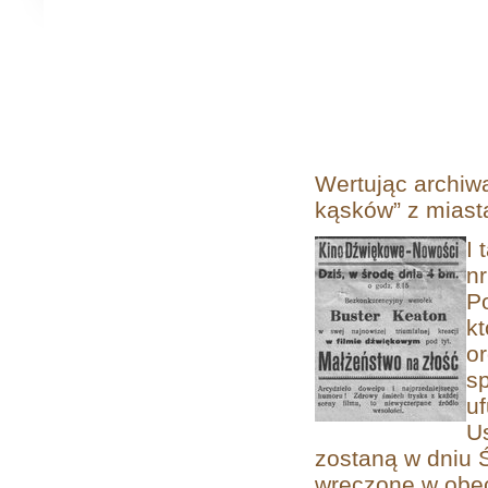
Wertując archiw
kąsków” z miasta
I
nr
P
kt
or
sp
u
U
zostaną w dniu Ś
wręczone w obec