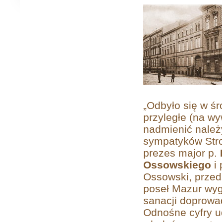
„Odbyło się w śr
przyległe (na wy
nadmienić należy
sympatyków Stro
prezes major p.
Ossowskiego
i 
Ossowski, przed
poseł Mazur wyg
sanacji doprowad
Odnośne cyfry u