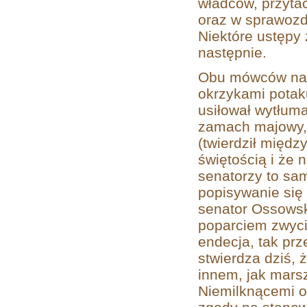
władców, przyta
oraz w sprawozd
Niektóre ustępy
następnie.
Obu mówców nag
okrzykami potak
usiłował wytłuma
zamach majowy, l
(twierdził międz
świętością i że 
senatorzy to sa
popisywanie się
senator Ossowsk
poparciem zwyc
endecja, tak prz
stwierdza dziś, 
innem, jak mars
Niemilknącemi o