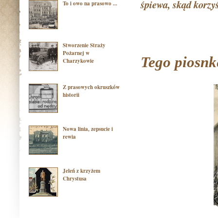
śpiewa, skąd korz
To i owo na prasowo ...
Stworzenie Straży
Pożarnej w
Tego piosnk
Charzykowie
Z prasowych okruszków
historii
Nowa linia, zepsucie i
rewia
Jeleń z krzyżem
Chrystusa