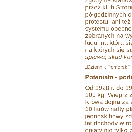
zgody na stanow
przez klub Stro
półgodzinnych ob
protestu, ani też
systemu obecneg
zebranych na w
ludu, na która 
na których się 
śpiewa, skąd ko
„Dziennik Pomorski” (
Potaniało - pod
Od 1928 r. do 19
100 kg. Wieprz ż
Krowa dojna za s
10 litrów nafty 
jednoskibowy zd
lat dochody w ro
opłaty nie tylko