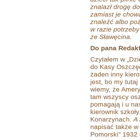
znalazł drogę d
zamiast je chowa
znaleźć albo poż
w razie potrzeby
ze Sławęcina.
Do pana Redakt
Czytałem w „Dzi
do Kasy Oszczęd
żaden inny kierow
jest, bo my tuta
wiemy, że Ameryk
tam wszyscy osz
pomagają i u na
kierownik szkoł
Konarzynach.
A 
napisać także w
Pomorski” 1932 