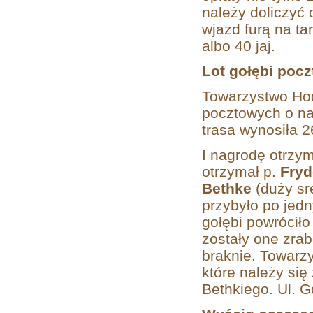
należy doliczyć 
wjazd furą na ta
albo 40 jaj.
Lot gołębi poc
Towarzystwo Hodo
pocztowych o nag
trasa wynosiła 2
I nagrodę otrzy
otrzymał p.
Fryd
Bethke
(duży sr
przybyło po jed
gołębi powróciło
zostały one zrab
braknie. Towarzy
które należy się
Bethkiego. Ul. 