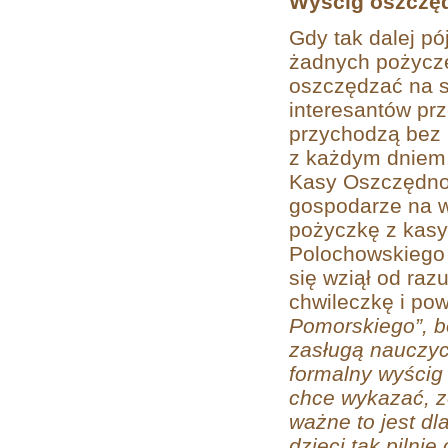
Wyścig oszczę
Gdy tak dalej pó
żadnych pożycze
oszczędzać na s
interesantów prz
przychodzą bez 
z każdym dniem.
Kasy Oszczędnoś
gospodarze na w
pożyczkę z kasy
Polochowskiego 
się wziął od razu
chwileczkę i powi
Pomorskiego”, bo
zasługą nauczyc
formalny wyścig
chce wykazać, ze
ważne to jest dl
dzieci tak pilnie