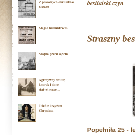
bestialski czyn
Z prasowych okruszków
historii
Major burmistrzem
Straszny bes
Szajka przed sądem
Agresywny szofer,
knurek i dane
statystyczne ...
Jeleń z krzyżem
Chrystusa
Popełniła 25 - 