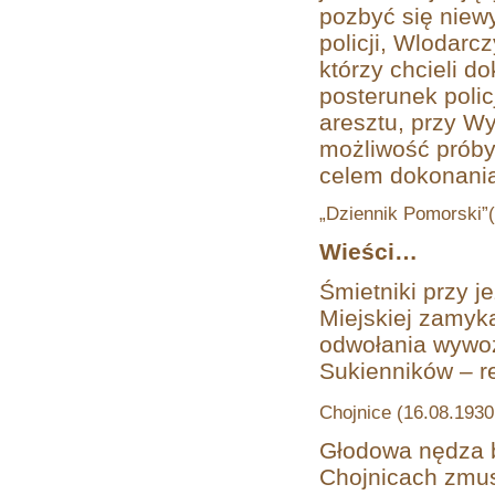
pozbyć się niew
policji, Wlodar
którzy chcieli 
posterunek polic
aresztu, przy W
możliwość próby
celem dokonania
„Dziennik Pomorski”(
Wieści…
Śmietniki przy j
Miejskiej zamyk
odwołania wywoz
Sukienników – re
Chojnice (16.08.1930 
Głodowa nędza b
Chojnicach zmus