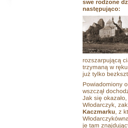
swe rodzone dz
następująco:
rozszarpującą c
trzymaną w ręku 
już tylko bezksz
Powiadomiony o
wszczął dochodz
Jak się okazało,
Włodarczyk, za
Kaczmarku
, z 
Włodarczykówna 
je tam znajdują