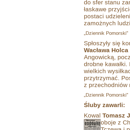
do sfer stanu za
łaskawe przyjśc
postaci udzielen
zamożnych ludzi
„Dziennik Pomorski” (
Spłoszyły się ko
Wacława Holca
Angowicką, pocz
drobne kawałki. 
wielkich wysiłka
przytrzymać. Pos
z przechodniów 
„Dziennik Pomorski” 
Śluby zawarli:
Kowal
Tomasz 
oboje z
Cho
Tczewa i 