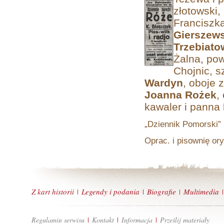
złotowski,
Franciszk
Gierszew
Trzebiat
Żalna, pow
Chojnic, s
Wardyn
, oboje 
Joanna Rożek
,
kawaler i panna
„Dziennik Pomorski” 
Oprac. i pisownię ory
Z kart historii
Legendy i podania
Biografie
Multimedia
|
|
|
|
Regulamin serwisu
Kontakt
Informacja
Prześlij materiały
|
|
|