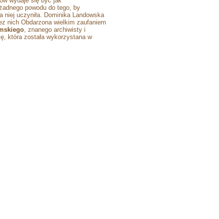
ów wydaje się być jak
 żadnego powodu do tego, by
la niej uczyniła. Dominika Landowska
ez nich Obdarzona wielkim zaufaniem
mskiego
, znanego archiwisty i
ację, która została wykorzystana w