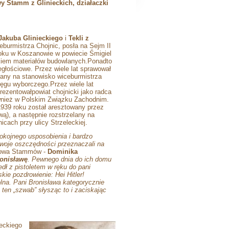
wy Stamm z Glinieckich, działaczki
Jakuba Glinieckiego
i
Tekli z
ceburmistrza Chojnic, posła na Sejm II
oku w Koszanowie w powiecie Śmigiel
ikiem materiałów budowlanych.Ponadto
głościowe. Przez wiele lat sprawował
rany na stanowisko wiceburmistrza
ręgu wyborczego.Przez wiele lat
zentowałpowiat chojnicki jako radca
ównież w Polskim Związku Zachodnim.
1939 roku został aresztowany przez
ą), a następnie rozstrzelany na
cach przy ulicy Strzeleckiej.
okojnego usposobienia i bardzo
. Swoje oszczędności przeznaczali na
omowa Stammów -
Dominika
onisławę
. Pewnego dnia do ich domu
dł z pistoletem w ręku do pani
kie pozdrowienie: Hei Hitler!
wolna. Pani Bronisława kategorycznie
 ten „szwab” słysząc to i zaciskając
eckiego