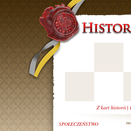
Z kart historii
|
SPOŁECZEŃSTWO
Str