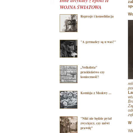
Inne artykuły z epoki II
za
WOJNA ŚWIATOWA
sp
Wd
Represje i konsolidacja
"A germańcy są u was?"
„Volkslista”
przekleństwo czy
konieczność?
re
po
La
Komisja z Moskwy ...
wt
Br
Za
od
zę
"Nikt nie będzie pytał
W 
zwycięzcy, czy mówi
prawdę”
Wk