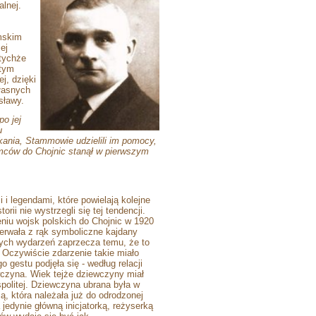
alnej.
emskim
ej
 tychże
 tym
j, dzięki
własnych
sławy.
po jej
u
ania, Stammowie udzielili im pomocy,
mców do Chojnic stanął w pierwszym
 i legendami, które powielają
kolejne
rii nie wystrzegli się tej tendencji.
eniu wojsk polskich do Chojnic w 1920
erwała z rąk symboliczne kajdany
tych wydarzeń zaprzecza temu, że to
 Oczywiście zdarzenie takie miało
 gestu podjęła się - według relacji
czyna. Wiek tejże dziewczyny miał
politej. Dziewczyna ubrana była w
ą, która należała już do odrodzonej
jedynie główną inicjatorką, reżyserką