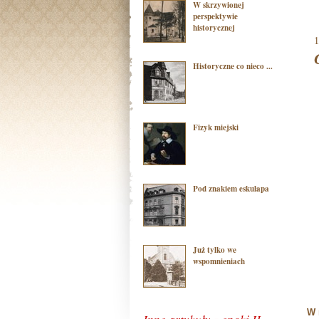
W skrzywionej
perspektywie
historycznej
1
Historyczne co nieco ...
Fizyk miejski
Pod znakiem eskulapa
Już tylko we
wspomnieniach
W 