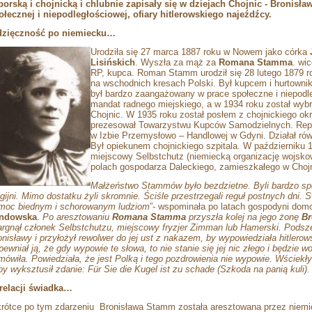
borską i chojnicką i chlubnie zapisały się w dziejach Chojnic - Bronisła
ołecznej i niepodległościowej, ofiary hitlerowskiego najeźdźcy.
zięczność po niemiecku…
Urodziła się 27 marca 1887 roku w Nowem jako córka
Lisińskich
. Wyszła za mąż za
Romana Stamma
. wi
RP, kupca. Roman Stamm urodził się 28 lutego 1879 r
na wschodnich kresach Polski. Był kupcem i hurtown
był bardzo zaangażowany w prace społeczne i niepodle
mandat radnego miejskiego, a w 1934 roku został wyb
Chojnic. W 1935 roku został posłem z chojnickiego ok
prezesował Towarzystwu Kupców Samodzielnych. Repre
w Izbie Przemysłowo – Handlowej w Gdyni. Działał r
Był opiekunem chojnickiego szpitala. W październiku 
miejscowy Selbstchutz (niemiecką organizację wojskow
polach gospodarza Daleckiego, zamieszkałego w Chojni
Małżeństwo Stammów było bezdzietne. Byli bardzo sp
ligijni. Mimo dostatku żyli skromnie. Ściśle przestrzegali reguł postnych dni
moc biednym i schorowanym ludziom
”- wspominała po latach gospodyni d
ndowska
.
Po aresztowaniu
Romana Stamma
przyszła kolej na jego żonę
Br
argnął członek Selbstchutzu, miejscowy fryzjer Zimman lub Hamerski. Podsze
onisławy i przyłożył rewolwer do jej ust z nakazem, by wypowiedziała hitlerows
pewniał ją, że gdy wypowie te słowa, to nie stanie się jej nic złego i będzie 
mówiła. Powiedziała, że jest Polką i tego pozdrowienia nie wypowie. Wściekły
by wyksztusił zdanie: Für Sie die Kugel ist zu schade (Szkoda na panią kuli).
relacji świadka…
rótce po tym zdarzeniu
Bronisława Stamm została aresztowana przez
niemi