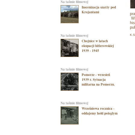
na taśmie filmowej
Inscenizacja szarży pod
Krojantami
pr
Ws
hi
pu
na taśmie filmowej
K.S
Chojnice w latach
okupacji hitlerowskiej
1939 - 1945
na taśmie filmowej
Pomorze - wrzesień
1939 r. Sytuacja
militarna na Pomorzu.
na taśmie filmowej
Wrześniowa rocznica -
oddajemy hołd poległym