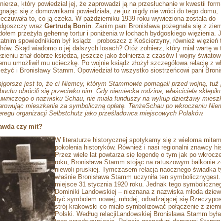
łnierza, który powiedział jej, że zaprowadzi ją na przesłuchanie w kwestii form
gnając się z domownikami powiedziała, że już nigdy nie wróci do tego domu,
zeczuwała to, co ją czeka. W październiku 1939 roku wywieziona została do
dgoszczy wraz
Gertrudą Bonin
. Zanim pani Bronisława pożegnała się z zi
dołem przeżyła gehennę tortur i poniżenia w lochach bydgoskiego więzienia. J
tatnim spowiednikiem był ksiądz
proboszcz z Kościerzyny, również więzień
chów. Skąd wiadomo o jej dalszych losach? Otóż żołnierz, który miał wartę w
ęzieniu znał dobrze księdza, jeszcze jako żołnierza z czasów I wojny światowe
emu umożliwił mu ucieczkę. Po wojnie ksiądz złożył szczegółowa relację z 
zeżyć i Bronisławy Stamm. Opowiedział to wszystko siostrzeńcowi pani Broni
jgorsze jest to, że ci Niemcy, którym Stammowie pomagali przed wojną, tuż 
buchu obrócili się przeciwko nim. Gdy niemiecka rodzina, właściciela sklepik
uwniczego o nazwisku Schau, nie miała funduszy na wykup dzierżawy mieszk
iarowując mieszkanie za symboliczną opłatę. TenżeSchau po wkroczeniu Nie
eregu organizacji Selbstchutz jako prześladowca miejscowych Polaków.
awda czy mit?
W literaturze historycznej spotykamy się z wieloma mitami
pokolenia historyków. Również i nasi regionalni znawcy histo
Przez wiele lat powtarza się legendę o tym jak po wkrocz
roku, Bronisława Stamm stojąc na ratuszowym balkonie z
niewoli pruskiej. Tymczasem relacja naocznego świadka 
właśnie Bronisława Stamm uczyniła ten symbolicznygest.
miejsce 31 stycznia 1920 roku. Jednak tego symbolicznego
Dominiki Landowskiej – nieznana z nazwiska młoda dziew
być symbolem nowej, młodej, odradzającej się Rzeczypos
strój krakowski co miało symbolizować połączenie z ziemi
Polski. Według relacjiLandowskiej Bronisława Stamm była 