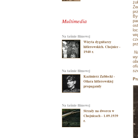
żo
Że
pr
By
Multimedia
pa
os
lo
wi
na taśmie filmowej
cz
Wizyta dygnitarzy
pr
hitlerowskich. Chojnice -
1940 r.
Na
wy
ob
of
na taśmie filmowej
sz
Kazimierz Zabłocki -
Pr
Ofiara hitlerowskiej
propagandy
na taśmie filmowej
Strzały na dworcu w
Chojnicach - 1.09.1939
r.