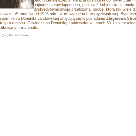
tego przedsięwzięcia. Relacja gospodyni domowej Stamm
najbardziejprawdopodobna, ponieważ kobieta ta nie miała
dyskredytowaćswoją przełożoną, osobę, która tak wiele d
acowała uStammów od 1926 roku aż do wybuchu II wojny światowej. Była prz
pomnienia Dominiki Landowskiej znajdują się w posiadaniu
Zbigniewa Stro
storyka regionu. Odwiedził on Dominikę Landowską w
latach 80. i spisał rel
blikowanym materiale.
. (red) fot. archiwum