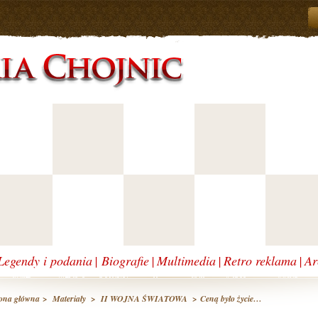
Legendy i podania
|
Biografie
|
Multimedia
|
Retro reklama
|
Ar
ona główna
>
Materiały
>
II WOJNA ŚWIATOWA
> Ceną było życie…