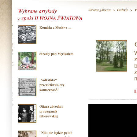
Wybrane artykuły
Strona główna
>
Galerie
>
V
z epoki II WOJNA ŚWIATOWA
Komisja z Moskwy ...
Strzały pod Męcikałem
z
b
ż
n
„Volkslista”
przekleństwo czy
konieczność?
Ofiara zbrodni i
propagandy
hitlerowskiej
"Nikt nie będzie pytał