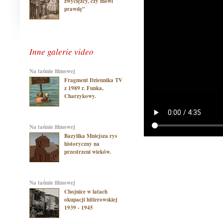
zwycięzcy, czy mówi
prawdę”
Inne galerie video
na taśmie filmowej
Fragment Dziennika TV
z 1989 r. Funka,
Charzykowy.
na taśmie filmowej
Bazylika Mniejsza rys
historyczny na
przestrzeni wieków.
na taśmie filmowej
Chojnice w latach
okupacji hitlerowskiej
1939 - 1945