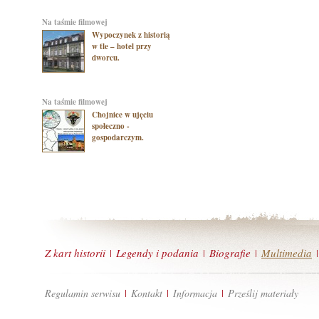
na taśmie filmowej
Wypoczynek z historią
w tle – hotel przy
dworcu.
na taśmie filmowej
Chojnice w ujęciu
społeczno -
gospodarczym.
Z kart historii
Legendy i podania
Biografie
Multimedia
|
|
|
|
Regulamin serwisu
Kontakt
Informacja
Prześlij materiały
|
|
|