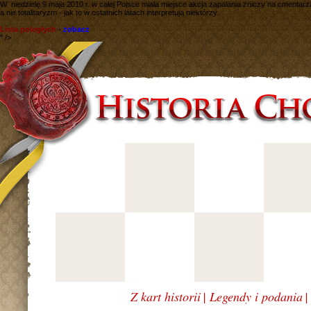
W
niedzielę 9 maja 2010 r. w całej Polsce miała miejsce akcja zapalania zniczy na cmentar
a nie totalitaryzm - jak to w ostatnich latach interpretują niektórzy.
Lista poległych
-
zobacz
" />
Z kart historii
|
Legendy i podania