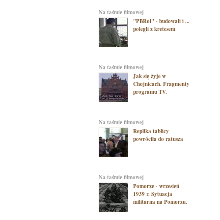
na taśmie filmowej
"PBRol" - budowali i ...
polegli z kretesem
na taśmie filmowej
Jak się żyje w
Chojnicach. Fragmenty
programu TV.
na taśmie filmowej
Replika tablicy
powróciła do ratusza
na taśmie filmowej
Pomorze - wrzesień
1939 r. Sytuacja
militarna na Pomorzu.