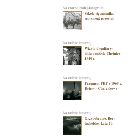
na czarno białej-fotografii
Szkoła się zmieniła,
sentyment pozostał.
na taśmie filmowej
Wizyta dygnitarzy
hitlerowskich. Chojnice -
1940 r.
na taśmie filmowej
Fragment PKF z 1960 r.
Bojery - Charzykowy
na taśmie filmowej
Grzybobranie. Bory
tucholske. Lata 50.