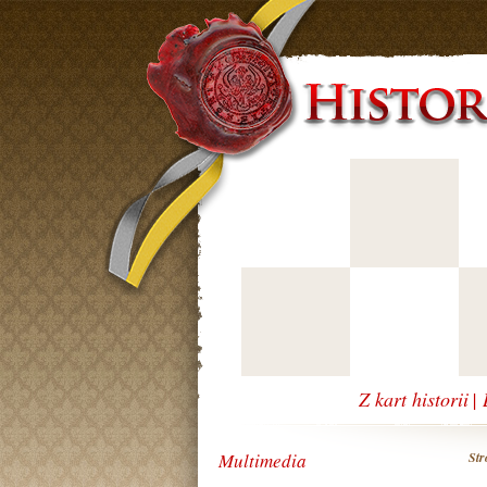
Z kart historii
|
Multimedia
St