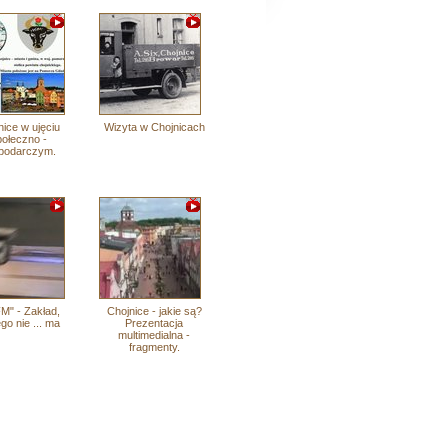
nice w ujęciu
Wizyta w Chojnicach
ołeczno -
podarczym.
M" - Zakład,
Chojnice - jakie są?
go nie ... ma
Prezentacja
multimedialna -
fragmenty.