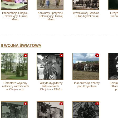
Prezentacja Chojnic.
Konkursy i potyczki -
W wiekowej Baszcie -
Grzyb
Telewizyjny Turniej
Telewizyjny Turniej
Julian Rydzkowski
tucho
Miast.
Miast.
II WOJNA ŚWIATOWA
Cmentarz wojenny
Wizyta dygnitarzy
Inscenizacja szarży
Kazimi
żołnierzy radzieckich
hitlerowskich.
pod Krojantami
Ofiara
w Chojnicach.
Chojnice - 1940 r.
p