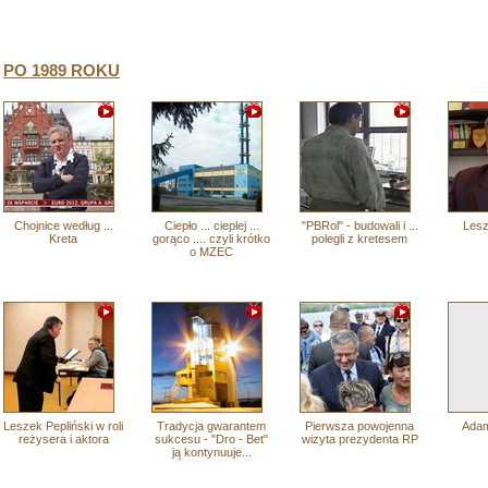
PO 1989 ROKU
Chojnice według ...
Ciepło ... cieplej ...
"PBRol" - budowali i ...
Lesz
Kreta
gorąco .... czyli krótko
polegli z kretesem
o MZEC
Leszek Pepliński w roli
Tradycja gwarantem
Pierwsza powojenna
Adam
reżysera i aktora
sukcesu - "Dro - Bet"
wizyta prezydenta RP
ją kontynuuje...