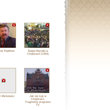
ek Pepliński
Święto Bazyliki w
Chojnicach (1994)
 Mickiewicz
Jak się żyje w
Chojnicach.
Fragmenty programu
TV.