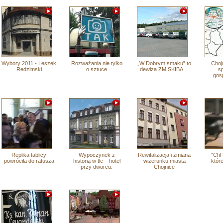
Wybory 2011 - Leszek
Rozważania nie tylko
„W Dobrym smaku” to
Choj
Redzimski
o sztuce
dewiza ZM SKIBA ...
sp
gos
Replika tablicy
Wypoczynek z
Rewitalizacja i zmiana
"ChF
powróciła do ratusza
historią w tle – hotel
wizerunku miasta
które
przy dworcu.
Chojnice