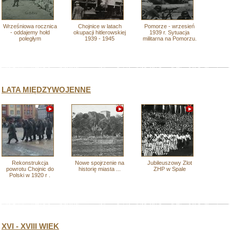
Wrześniowa rocznica
Chojnice w latach
Pomorze - wrzesień
- oddajemy hołd
okupacji hitlerowskiej
1939 r. Sytuacja
poległym
1939 - 1945
militarna na Pomorzu.
LATA MIĘDZYWOJENNE
Rekonstrukcja
Nowe spojrzenie na
Jubileuszowy Zlot
powrotu Chojnic do
historię miasta ...
ZHP w Spale
Polski w 1920 r .
XVI - XVIII WIEK