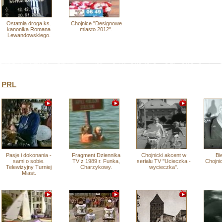
Ostatnia droga ks.
Chojnice "Designowe
kanonika Romana
miasto 2012".
Lewandowskiego.
PRL
Pasje i dokonania -
Fragment Dziennika
Chojnicki akcent w
Bie
sami o sobie.
TV z 1989 r. Funka,
serialu TV "Ucieczka -
Chojni
Telewizyjny Turniej
Charzykowy.
wycieczka".
Miast.