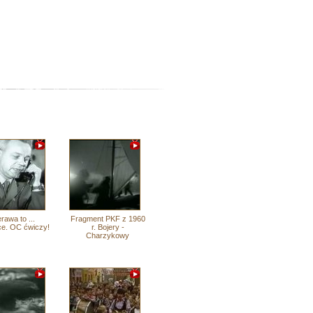
rawa to ...
Fragment PKF z 1960
ce. OC ćwiczy!
r. Bojery -
Charzykowy