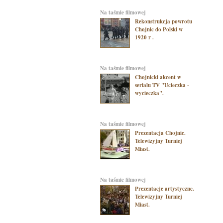
na taśmie filmowej
Rekonstrukcja powrotu
Chojnic do Polski w
1920 r .
na taśmie filmowej
Chojnicki akcent w
serialu TV "Ucieczka -
wycieczka".
na taśmie filmowej
Prezentacja Chojnic.
Telewizyjny Turniej
Miast.
na taśmie filmowej
Prezentacje artystyczne.
Telewizyjny Turniej
Miast.