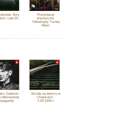
obranie. Bory
Prezentacje
lske. Lata 50.
artystyczne.
Telewizyjny Turniej
Miast.
erz Zabłocki -
Strzały na dworcu w
 hitlerowskiej
Chojnicach -
ropagandy
1.09.1939 r.