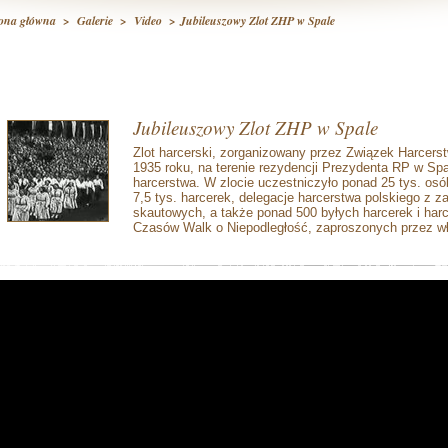
rona główna
>
Galerie
>
Video
> Jubileuszowy Zlot ZHP w Spale
Jubileuszowy Zlot ZHP w Spale
Zlot harcerski, zorganizowany przez Związek Harcerst
1935 roku, na terenie rezydencji Prezydenta RP w Spa
harcerstwa. W zlocie uczestniczyło ponad 25 tys. osó
7,5 tys. harcerek, delegacje harcerstwa polskiego z z
skautowych, a także ponad 500 byłych harcerek i har
Czasów Walk o Niepodległość, zaproszonych przez wł