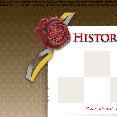
Zlot harcerski, zorganizowany przez Związek Harcerstwa Polskiego w dniach 10 - 25 lipca 1
ponad 7,5 tys. harcerek, delegacje harcerstwa polskiego z zagranicy oraz zagranicznych 
" />
Z kart historii
|