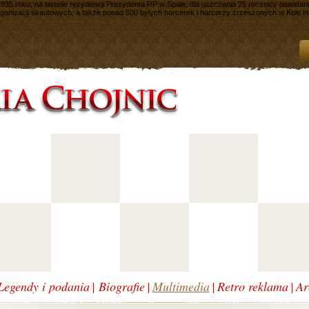
935 roku, na terenie rezydencji Prezydenta RP w Spale, dla uczczenia 25 rocznicy powstani
organizacji skautowych, a także ponad 500 byłych harcerek i harcerzy zrzeszonych w Kole
Legendy i podania
|
Biografie
|
Multimedia
|
Retro reklama
|
Ar