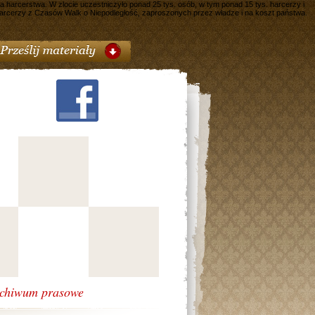
a harcerstwa. W zlocie uczestniczyło ponad 25 tys. osób, w tym ponad 15 tys. harcerzy i
 Harcerzy z Czasów Walk o Niepodległość, zaproszonych przez władze i na koszt państwa.
chiwum prasowe