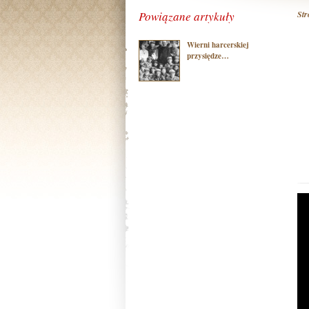
Powiązane artykuły
St
Wierni harcerskiej
przysiędze…