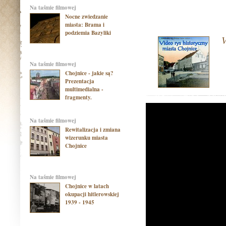
na taśmie filmowej
Nocne zwiedzanie
miasta: Brama i
podziemia Bazyliki
V
na taśmie filmowej
Chojnice - jakie są?
Prezentacja
multimedialna -
fragmenty.
na taśmie filmowej
Rewitalizacja i zmiana
wizerunku miasta
Chojnice
na taśmie filmowej
Chojnice w latach
okupacji hitlerowskiej
1939 - 1945