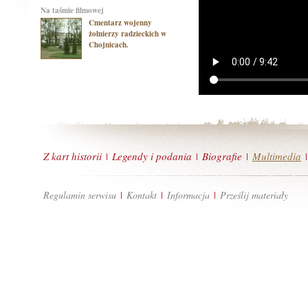
na taśmie filmowej
Cmentarz wojenny
żołnierzy radzieckich w
Chojnicach.
Z kart historii
Legendy i podania
Biografie
Multimedia
|
|
|
|
Regulamin serwisu
Kontakt
Informacja
Prześlij materiały
|
|
|