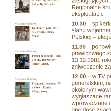
zasługujących,
W wiekowej Baszcie -
Julian Rydzkowski
Regionalne środk
eksploatacji.
10.30
– spikerk
na taśmie filmowej
Konkursy i potyczki -
stanu wojenneg
Telewizyjny Turniej
Polskiej – uleg
Miast.
11.30
– ponowi
na taśmie filmowej
prawicowego z
Pasje i dokonania - sami
13.12.1981 ro
o sobie. Telewizyjny
Turniej Miast.
zniweczenie z
12.00
– w TV p
na taśmie filmowej
generalskim, n
Fragment Dziennika TV
z 1989 r. Funka,
okolonym wawrz
Charzykowy.
wygłaszane ran
wprowadzone i 
one dość znacz