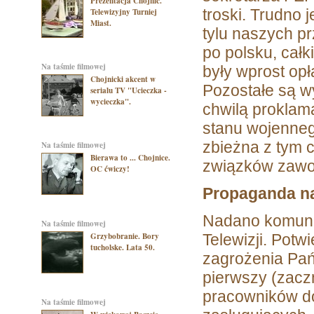
Prezentacja Chojnic.
troski. Trudno 
Telewizyjny Turniej
Miast.
tylu naszych p
po polsku, cał
na taśmie filmowej
były wprost op
Chojnicki akcent w
Pozostałe są w
serialu TV "Ucieczka -
wycieczka".
chwilą prokla
stanu wojenneg
zbieżna z tym 
na taśmie filmowej
Bierawa to ... Chojnice.
związków zawod
OC ćwiczy!
Propaganda na
Nadano komunik
na taśmie filmowej
Grzybobranie. Bory
Telewizji. Potw
tucholske. Lata 50.
zagrożenia Pańs
pierwszy (zacz
pracowników do 
na taśmie filmowej