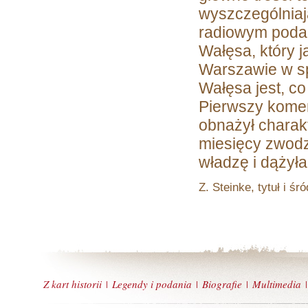
wyszczególnia
radiowym podan
Wałęsa, który 
Warszawie w sp
Wałęsa jest, co 
Pierwszy komen
obnażył charakt
miesięcy zwodzi
władzę i dążyła
Z. Steinke, tytuł i śró
Z kart historii
Legendy i podania
Biografie
Multimedia
|
|
|
|