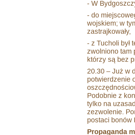
- W Bydgoszczy
- do miejscow
wojskiem; w ty
zastrajkowały,
- z Tucholi był 
zwolniono tam
którzy są bez pr
20.30 – Już w 
potwierdzenie 
oszczędnościow
Podobnie z kon
tylko na uzasa
zezwolenie. Pon
postaci bonów P
Propaganda ma