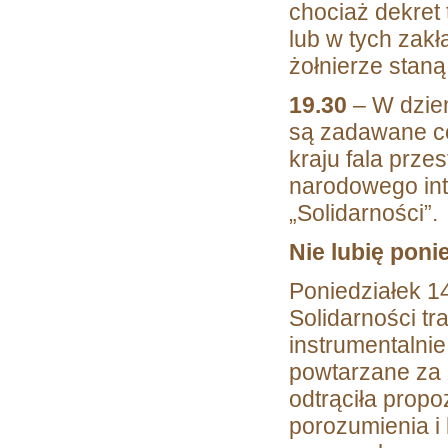
chociaż dekret 
lub w tych zakł
żołnierze staną
19.30
– W dzie
są zadawane co
kraju fala prze
narodowego in
„Solidarności”.
Nie lubię ponie
Poniedziałek 14
Solidarności tr
instrumentalnie
powtarzane za „
odtrąciła propo
porozumienia i 