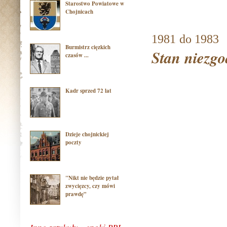
Starostwo Powiatowe w
Chojnicach
1981
do 1983
Burmistrz cięzkich
Stan niezgo
czasów ...
Kadr sprzed 72 lat
Dzieje chojnickiej
poczty
"Nikt nie będzie pytał
zwycięzcy, czy mówi
prawdę”