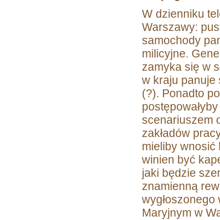
W dzienniku te
Warszawy: pust
samochody panc
milicyjne. Gene
zamyka się w s
w kraju panuje 
(?). Ponadto p
postępowałyby 
scenariuszem o
zakładów pracy 
mieliby wnosić 
winien być kape
jaki będzie sz
znamienną rewe
wygłoszonego w
Maryjnym w Wa