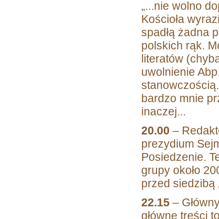
„...nie wolno do
Kościoła wyrazi
spadłą żadna p
polskich rąk. 
literatów (chyb
uwolnienie Abp
stanowczością.
bardzo mnie pr
inaczej...
20.00
– Redakt
prezydium Sej
Posiedzenie. T
grupy około 20
przed siedzibą
22.15
– Główny 
główne treści t