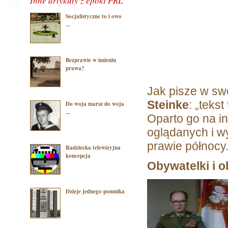
Inne artykuły z epoki PRL
Socjalistyczne to i owo
...
Bezprawie w imieniu
prawa?
Jak pisze w sw
Steinke
: „teks
Do woja marsz do woja
...
Oparto go na in
oglądanych i w
prawie północy.
Radziecka telewizyjna
koncepcja
Obywatelki i 
Dzieje jednego pomnika