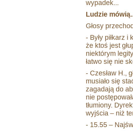
wypadek...
Ludzie mówią..
Głosy przechod
- Były piłkarz 
że ktoś jest głu
niektórym legit
łatwo się nie s
- Czesław H., 
musiało się sta
zagadają do abs
nie postępowała
tłumiony. Dyrek
wyjścia – niż t
- 15.55 – Najś