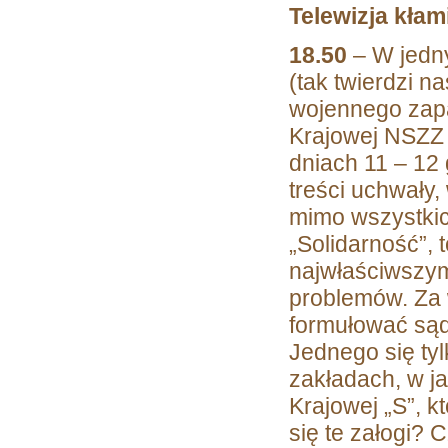
Telewizja kłam
18.50
– W jedn
(tak twierdzi 
wojennego zapa
Krajowej NSZZ 
dniach 11 – 12
treści uchwały,
mimo wszystkic
„Solidarność”, 
najwłaściwszy
problemów. Za 
formułować sądy
Jednego się tyl
zakładach, w j
Krajowej „S”, k
się te załogi? 