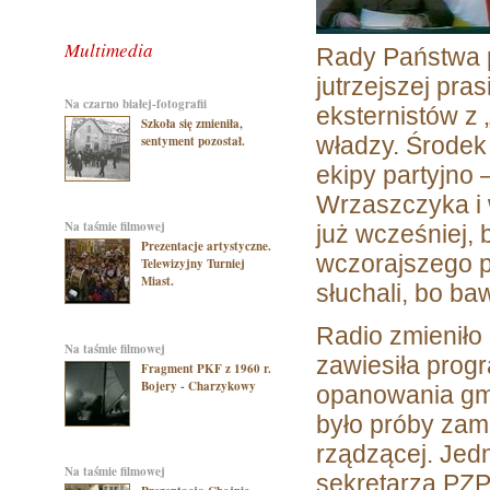
Multimedia
Rady Państwa 
jutrzejszej pra
na czarno białej-fotografii
eksternistów z 
Szkoła się zmieniła,
władzy. Środek
sentyment pozostał.
ekipy partyjno 
Wrzaszczyka i
na taśmie filmowej
już wcześniej, 
Prezentacje artystyczne.
wczorajszego p
Telewizyjny Turniej
Miast.
słuchali, bo ba
Radio zmieniło
na taśmie filmowej
zawiesiła prog
Fragment PKF z 1960 r.
Bojery - Charzykowy
opanowania gma
było próby zam
rządzącej. Jed
na taśmie filmowej
sekretarza PZPR