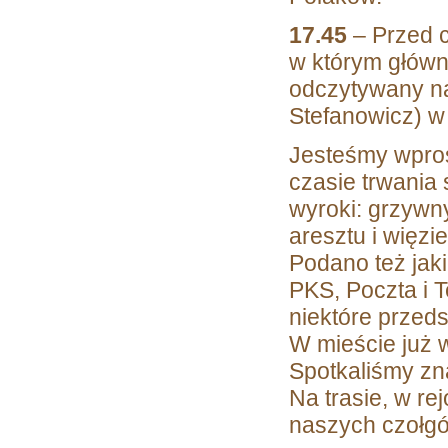
17.45
– Przed c
w którym główn
odczytywany na
Stefanowicz) 
Jesteśmy wpros
czasie trwania
wyroki: grzywn
aresztu i więzie
Podano też jaki
PKS, Poczta i T
niektóre przed
W mieście już 
Spotkaliśmy zn
Na trasie, w r
naszych czołgó