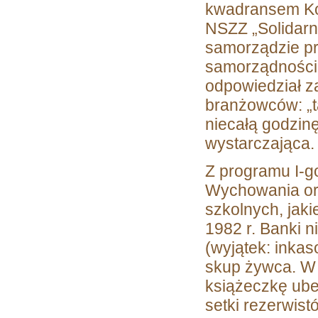
kwadransem Ko
NSZZ „Solidarn
samorządzie pr
samorządności 
odpowiedział z
branżowców: „ta
niecałą godzinę
wystarczająca.
Z programu I-go
Wychowania ora
szkolnych, jakie
1982 r. Banki n
(wyjątek: inkas
skup żywca. W 
książeczkę ube
setki rezerwis