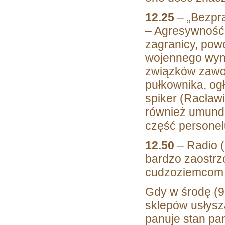
12.25
– „Bezpra
– Agresywność 
zagranicy, pow
wojennego wyni
związków zawod
pułkownika, og
spiker (Racław
również umundu
część personel
12.50
– Radio (
bardzo zaostrz
cudzoziemcom 
Gdy w środę (9
sklepów usłysz
panuje stan pa