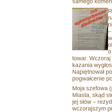
samego koment
R
n
n
–
w
o
o
towar. Wczoraj
kazania wygłos
Napiętnował pon
pogwałcenie p
Moja szefowa (
Miasta, skąd st
jej słów – rezyd
wczorajszym po