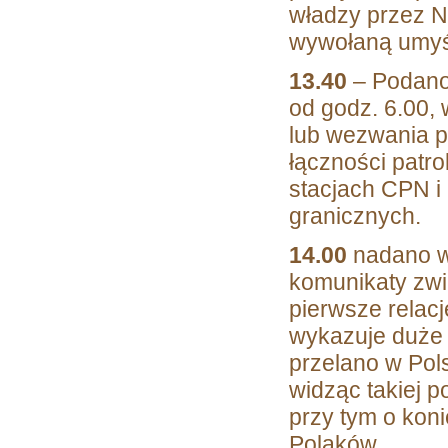
władzy przez N
wywołaną umyśl
13.40
– Podano
od godz. 6.00,
lub wezwania 
łączności patr
stacjach CPN i
granicznych.
14.00
nadano w
komunikaty zwią
pierwsze relacj
wykazuje duże z
przelano w Pol
widząc takiej 
przy tym o kon
Polaków.