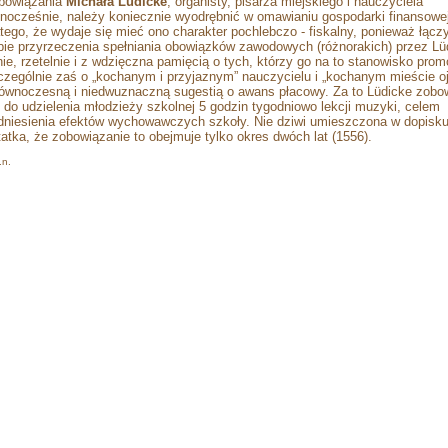
bowiązania
Michała Lüdicke
, organisty, pisarza miejskiego i nauczyciela
dnocześnie, należy koniecznie wyodrębnić w omawianiu gospodarki finansowe
atego, że wydaje się mieć ono charakter pochlebczo - fiskalny, ponieważ łącz
bie przyrzeczenia spełniania obowiązków zawodowych (różnorakich) przez Lü
lnie, rzetelnie i z wdzięczna pamięcią o tych, którzy go na to stanowisko prom
czególnie zaś o „kochanym i przyjaznym” nauczycielu i „kochanym mieście o
równoczesną i niedwuznaczną sugestią o awans płacowy. Za to Lüdicke zobo
ę do udzielenia młodzieży szkolnej 5 godzin tygodniowo lekcji muzyki, celem
dniesienia efektów wychowawczych szkoły. Nie dziwi umieszczona w dopisku
tatka, że zobowiązanie to obejmuje tylko okres dwóch lat (1556).
.n.