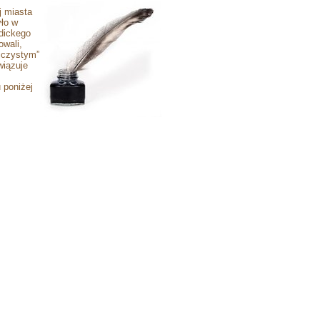
j miasta
yło w
dickego
owali,
jczystym”
wiązuje
 poniżej