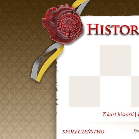
Z kart historii
|
SPOŁECZEŃSTWO
Str