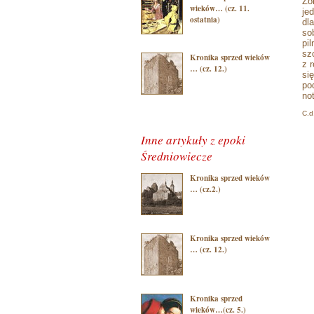
Zo
wieków… (cz. 11.
je
ostatnia)
dl
so
pi
sz
Kronika sprzed wieków
z 
… (cz. 12.)
si
po
no
C.d
Inne artykuły z epoki
Średniowiecze
Kronika sprzed wieków
… (cz.2.)
Kronika sprzed wieków
… (cz. 12.)
Kronika sprzed
wieków…(cz. 5.)