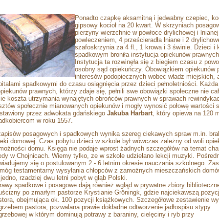
Ponadto
czapkę aksamitną i jedwabny czepiec, ko
gipsowy kocioł na 20 kwart. W skrzyniach posago
pierzyny wierzchnie w powłoce drylichowej i lniane
powleczeniem, 4 prześcieradła lniane i 2 drylichowe
szafoskrzynia za 4 fl., 1 krowa i 3 świnie. Dzieci 
spadkowym broniła instytucja opiekunów prawnych
Instytucja ta rozwinęła się z biegiem czasu z p
osobny sąd opiekuńczy. Obowiązkiem opiekunów p
interesów podopiecznych wobec władz miejskich, a
pitałami spadkowymi do czasu osiągnięcia przez dzieci pełnoletniości. Każda
opiekunów prawnych, którzy zdaje się, pełnili swe obowiązki społeczne nie 
zie koszta utrzymania wynajętych obrońców prawnych w sprawach rewindykac
sztów społecznie mianowanych opiekunów i mogły wynosić połowę wartości 
stawiony przez adwokata gdańskiego
Jakuba Harbart
, który opiewa na 120
adkobiercom w roku 1557.
zapisów posagowych i spadkowych wynika szereg ciekawych spraw m.in. brak
ieki domowej. Czas pobytu dzieci w szkole był wówczas zależny od woli opiek
możności domu. Księga nie podaje wprost żadnych szczegółów na temat charak
edy w Chojnicach. Wiemy tylko, ze w szkole udzielano lekcji muzyki. Pośr
wiadujemy się o postulowanym 2 - 6 letnim okresie nauczania szkolnego. Za
móg testamentarny wysyłania chłopców z zamożnych mieszczańskich domów d
 jedno, rzadziej dwu letni pobyt w głąb Polski.
rawy spadkowe i posagowe dają również wgląd w prywatne zbiory biblioteczne
uścizny po zmarłym pastorze Krystianie Gröningk, gdzie najciekawszą pozycj
stora, obejmująca ok. 100 pozycji książkowych. Szczegółowe zestawienie 
grzebem pastora, pozwalana prawie dokładne odtworzenie jadłospisu stypy
grzebowej w którym dominują potrawy z baraniny, cielęciny i ryb przy