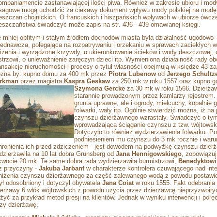
ompaniamencie zastanawiającej ilości piwa. Również w zakresie ubioru i mod
sagowe mogą uchodzić za ciekawy dokument wpływu mody polskiej na modę
eszczan chojnickich. O francuskich i hiszpańskich wpływach w ubiorze ówc
eszczaństwa świadczyć może zapis na str. 436 - 439 omawianej księgi.
e mniej obfitym i stałym źródłem dochodów miasta była działalność ugodowo 
jednawcza, polegająca na rozpatrywaniu i orzekaniu w sprawach zaciekłych wa
liżenia i wyrządzone krzywdy, o ukierunkowanie ścieków i wody deszczowej,
strzowi, o unieważnienie zaręczyn dzieci itp. Wymieniona działalność rady ob
ansakcje nieruchomości i procesy o tytuł własności obejmują w księdze 43 za
żna by: kupno domu za 400 mk przez
Piotra Lubenow
od
Jerzego Schultz
rkman
przez magistra
Kaspra Geskaw
za 250 mk w roku 1557 oraz kupno go
Szymona Gercke
za 30 mk w roku 1566. Dzierżaw
starannie prowadzonym przez kamlarzy rejestrem. 
grunta uprawne, ale i ogrody, mielcuchy, kopalnie 
folwarki, wały itp. Ogólnie stwierdzić można, iż na
czynszu dzierżawnego wzrastały. Świadczyć o ty
wprowadzająca ściąganie czynszu z tzw. wójtowskic
Dotyczyło to również wydzierżawienia folwarku.
podniesieniem mu czynszu do 3 mk rocznie i warun
hronienia ich przed zdziczeniem - jest dowodem na podwyżkę czynszu dzier
dzierżawiła na 10 lat dobra Grunsberg od
Jana Hennigowskiego
, zobowiązu
kwocie 20 mk. Te same dobra rada wydzierżawiła burmistrzowi,
Benedyktowi
z przyczyny -
Jakuba Jarbant
w charakterze kontrolera czuwającego nad int
niżenia czynszu dzierżawnego za część zalewanego wodą z powodu postawieni
był odosobniony i dotyczył obywatela
Jana Coiat
w roku 1555. Fakt odebrania
ierżawy 6 włók wójtowskich z powodu użycia przez dzierżawcę nieprzyzwoit
użyć za przykład metod presji na klientów. Jednak w wyniku interwencji i p
tzy dzierżawę.