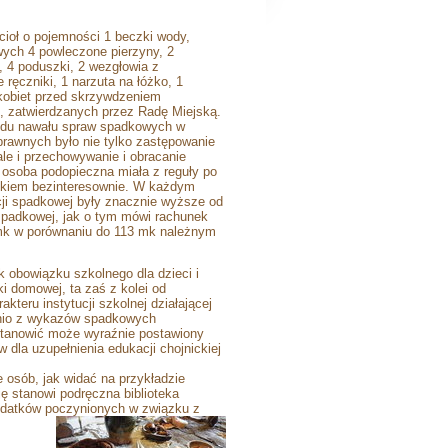
cioł o pojemności 1 beczki wody,
wych 4 powleczone pierzyny, 2
j, 4 poduszki, 2 wezgłowia z
 ręczniki, 1 narzuta na łóżko, 1
i kobiet przed skrzywdzeniem
, zatwierdzanych przez Radę Miejską.
owodu nawału spraw spadkowych w
rawnych było nie tylko zastępowanie
le i przechowywanie i obracanie
 osoba podopieczna miała z reguły po
całkiem bezinteresownie. W każdym
ji spadkowej były znacznie wyższe od
spadkowej, jak o tym mówi rachunek
 mk w porównaniu do 113 mk należnym
 obowiązku szkolnego dla dzieci i
i domowej, ta zaś z kolei od
teru instytucji szkolnej działającej
ednio z wykazów spadkowych
stanowić może wyraźnie postawiony
la uzupełnienia edukacji chojnickiej
 osób, jak widać na przykładzie
ę stanowi podręczna biblioteka
wydatków poczynionych w
związku z