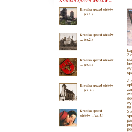
Kronika sprzed wieków ...
Kronika sprzed wieków
… (cz.1.)
Kronika sprzed wieków
… (cz.2.)
ka
2 
ra
Kronika sprzed wieków
ko
… (cz.3.)
wy
sp
Z 
op
Kronika sprzed wieków
za
… (cz. 4.)
wt
do
wy
na
Kronika sprzed
Sp
wieków…(cz. 5.)
sp
pa
po
po