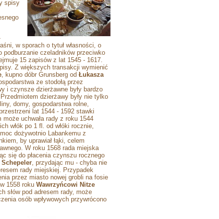
y spisy
zesnego
-
śni, w sporach o tytuł własności, o
 o podburzanie czeladników przeciwko
ejmuje 15 zapisów z lat 1545 - 1617.
pisy. Z większych transakcji wymienić
e
, kupno dóbr Grunsberg od
Łukasza
spodarstwa ze stodołą przez
y i czynsze dzierżawne były bardzo
Przedmiotem dzierżawy były nie tylko
gliny, domy, gospodarstwa rolne,
 przestrzeni lat 1544 - 1592 stawki
m może uchwała rady z roku 1544
h włók po 1 fl. od włóki rocznie,
 Pomoc dożywotnio Labankemu z
kiem, by uprawiał łąki, celem
żawnego. W roku 1568 rada miejska
jąc się do płacenia czynszu rocznego
 Schepeler
, przydając mu - chyba nie
eresem rady miejskiej. Przypadek
a przez miasto nowej grobli na fosie
 w 1558 roku
Wawrzyńcowi Nitze
ych słów pod adresem rady, może
oręczenia osób wpływowych przywrócono