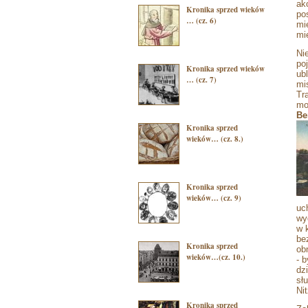
ak
Kronika sprzed wieków
po
… (cz. 6)
mi
mi
Ni
po
Kronika sprzed wieków
ub
… (cz. 7)
mi
Tr
mo
Be
Kronika sprzed
wieków… (cz. 8.)
Kronika sprzed
wieków… (cz. 9)
uc
wy
w 
be
Kronika sprzed
ob
wieków…(cz. 10.)
- 
dz
sł
Ni
Kronika sprzed