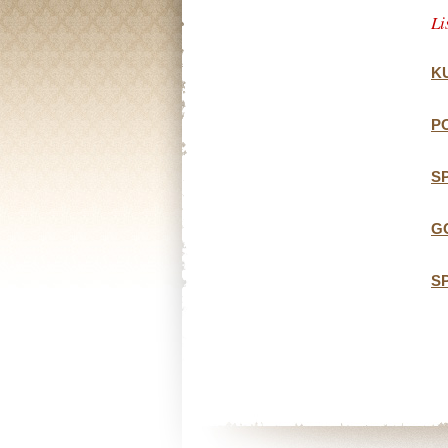
Li
K
P
S
G
S