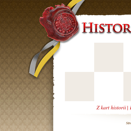
Z kart historii
|
Str