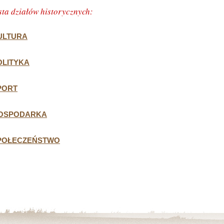
sta działów historycznych:
ULTURA
OLITYKA
PORT
OSPODARKA
POŁECZEŃSTWO