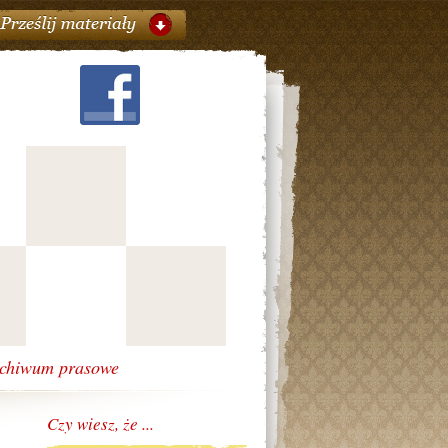
chiwum prasowe
Czy wiesz, że ...