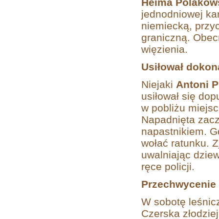
Heima Polakow
jednodniowej kar
niemiecką, przy
graniczną. Obec
więzienia.
Usiłował dokon
Niejaki
Antoni P
usiłował się
dopu
w pobliżu miejs
Napadnięta zaczę
napastnikiem. Gd
wołać ratunku. Z
uwalniając dziew
ręce policji.
Przechwycenie 
W sobotę leśni
Czerska złodzie