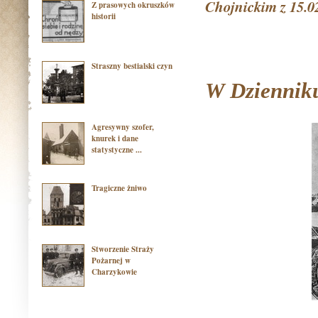
Chojnickim z 15.02
Z prasowych okruszków
historii
Straszny bestialski czyn
W Dzienniku
Agresywny szofer,
knurek i dane
statystyczne ...
Tragiczne żniwo
Stworzenie Straży
Pożarnej w
Charzykowie