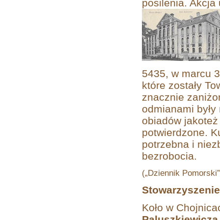
posilenia. Akcja
5435, w marcu 39
które zostały T
znacznie zaniżo
odmianami były n
obiadów jakoteż
potwierdzone. K
potrzebna i niez
bezrobocia.
(„Dziennik Pomorski”
Stowarzyszenie
Koło w Chojnicac
Paluszkiewicza