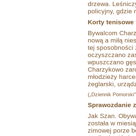
drzewa. Leśniczy
policyjny, gdzi
Korty tenisowe
Bywalcom Charzy
nową a miłą nie
tej sposobności
oczyszczano zaś
wpuszczano gęsi
Charzykowo zaro
młodzieży harcer
żeglarski, urzą
(„Dziennik Pomorski” 
Sprawozdanie z
Jak Szan. Obywa
została w miesi
zimowej porze b