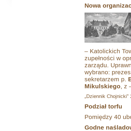
Nowa organizac
– Katolickich To
zupełności w op
zarządu. Uprawn
wybrano: preze
sekretarzem p.
Mikulskiego
, z
„Dziennik Chojnicki”
Podział torfu
Pomiędzy 40 ubo
Godne naślado