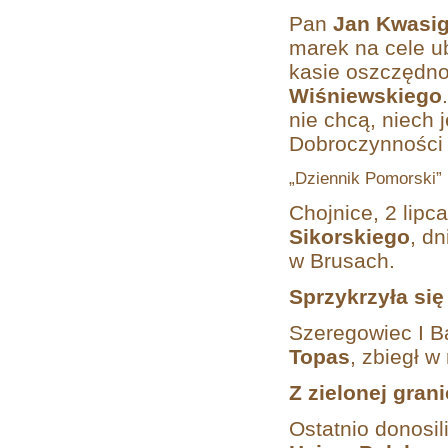
Pan
Jan Kwasi
marek na cele u
kasie oszczędno
Wiśniewskiego
nie chcą, niech 
Dobroczynności „
„Dziennik Pomorski” 
Chojnice, 2 lipc
Sikorskiego
, d
w Brusach.
Sprzykrzyła si
Szeregowiec I Ba
Topas
, zbiegł w
Z zielonej gran
Ostatnio donosi