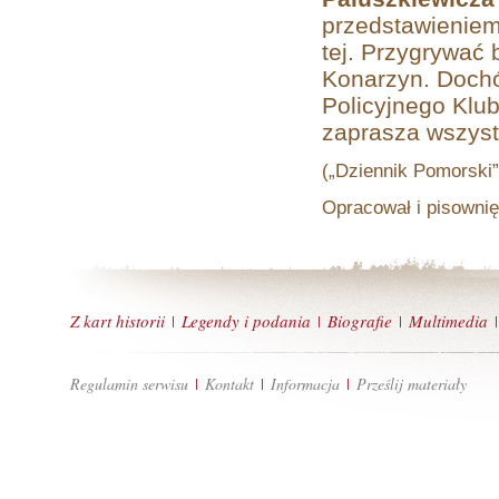
przedstawieniem
tej. Przygrywać 
Konarzyn. Dochó
Policyjnego Klu
zaprasza wszystk
(„Dziennik Pomorski” 
Opracował i pisownię
Z kart historii
Legendy i podania
Biografie
Multimedia
|
|
|
|
Regulamin serwisu
Kontakt
Informacja
Prześlij materiały
|
|
|