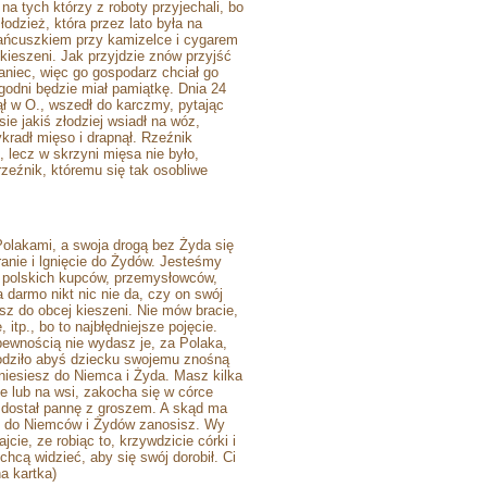
a tych którzy z roboty przyjechali, bo
odzież, która przez lato była na
z łańcuszkiem przy kamizelce i cygarem
w kieszeni. Jak przyjdzie znów przyjść
taniec, więc go gospodarz chciał go
tygodni będzie miał pamiątkę. Dnia 24
ł w O., wszedł do karczmy, pytając
ie jakiś złodziej wsiadł na wóz,
ykradł mięso i drapnął. Rzeźnik
 lecz w skrzyni mięsa nie było,
zeźnik, któremu się tak osobliwe
Polakami, a swoja drogą bez Żyda się
eranie i lgnięcie do Żydów. Jesteśmy
c polskich kupców, przemysłowców,
 darmo nikt nic nie da, czy on swój
sz do obcej kieszeni. Nie mów bracie,
itp., bo to najbłędniejsze pojęcie.
 pewnością nie wydasz je, za Polaka,
hodziło abyś dziecku swojemu znośną
aniesiesz do Niemca i Żyda. Masz kilka
ie lub na wsi, zakocha się w córce
ś dostał pannę z groszem. A skąd ma
wój do Niemców i Żydów zanosisz. Wy
cie, ze robiąc to, krzywdzicie córki i
chcą widzieć, aby się swój dorobił. Ci
a kartka)