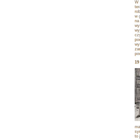
W 
te
ro
w 
na
wy
wy
cz
po
wy
za
po
19
ma
sy
to