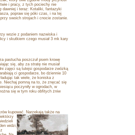
twie i pracy, z tych pociechy nie
 dawniej i teraz: Kotaliki, fantazyki
sza, popraw się póki czas, i na tej
rzy swoich strojach i cnocie zostanie.
rzy wozie z podaniem nazwiska i
icy i skutkiem czego musiał 3 mk kary
y za pastucha poszczuł psem krowę
ając się, aby za stratę nie musiał
odni zajęci są tutejsi gospodarze zwózką
arabiają ci gospodarze, bo dziennie 10
ładując tak wiele, że koniska z
ie. Niechaj pomną na to, że znęcać się
miesiącu poczyniły w ogrodach, w
ożna się w tym roku obfitych żniw
h krów kupować. Narzekają
także na
Niektórzy
iedzieli
den widzi,
cz
iche. Na