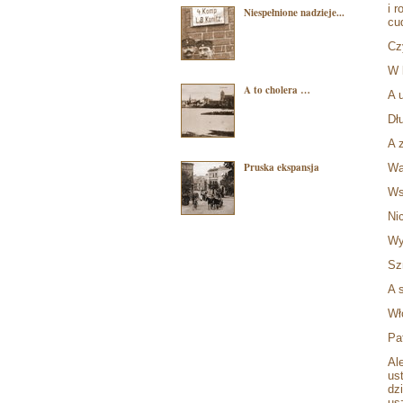
i 
Niespełnione nadzieje...
cu
Cz
W 
A to cholera …
A 
Dł
A 
Pruska ekspansja
Wa
Ws
Nic
Wy
Sz
A 
Wł
Pa
Al
us
dz
us