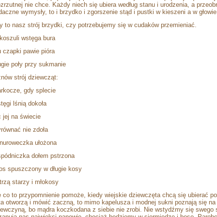
rozrzutnej nie chce. Każdy niech się ubiera według stanu i urodzenia, a przeobr
daczne wymysły, to i brzydko i zgorszenie stąd i pustki w kieszeni a w głowie
y to nasz strój brzydki, czy potrzebujemy się w cudaków przemieniać.
koszuli wstęga bura
u czapki pawie pióra
ugie poły przy sukmanie
znów strój dziewcząt:
rkocze, gdy splecie
tęgi lśnią dokoła
 jej na świecie
równać nie zdoła
nuroweczka ułożona
spódniczka dołem pstrzona
os spuszczony w długie kosy
trzą starzy i młokosy
e co to przypomnienie pomoże, kiedy wiejskie dziewczęta chcą się ubierać po 
ta otworzą i mówić zaczną, to mimo kapelusza i modnej sukni poznają się na ni
iewczyną, bo mądra koczkodana z siebie nie zrobi. Nie wstydźmy się swego 
zanują nas najwięksi panowie, chociaż będziemy w siermiędze i boso. Parob