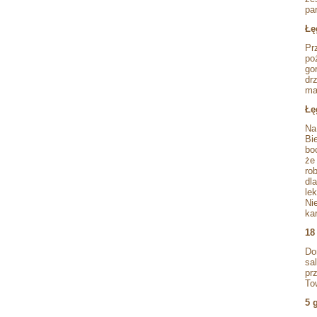
pa
Łę
Pr
po
go
dr
ma
Łę
Na
Bi
bo
że
ro
dl
le
Ni
ka
18
Do
sa
pr
To
5 