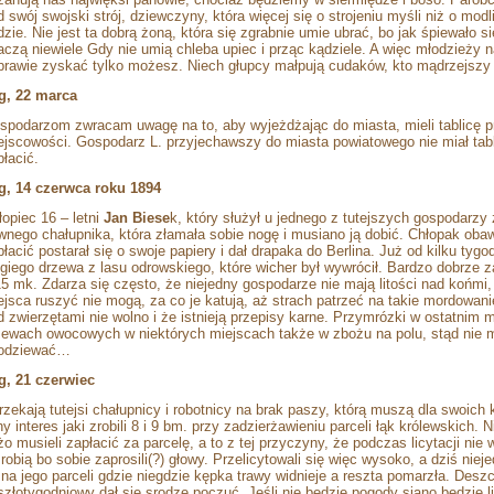
d swój swojski strój, dziewczyny, która więcej się o strojeniu myśli niż o modli
zie. Nie jest ta dobrą żoną, która się zgrabnie umie ubrać, bo jak śpiewało się
aczą niewiele Gdy nie umią chleba upiec i prząc kądziele. A więc młodzieży na
prawie zyskać tylko możesz. Niech głupcy małpują cudaków, kto mądrzejszy p
g, 22 marca
spodarzom zwracam uwagę na to, aby wyjeżdżając do miasta, mieli tablicę p
ejscowości. Gospodarz L. przyjechawszy do miasta powiatowego nie miał tabl
płacić.
g, 14 czerwca roku 1894
łopiec 16 – letni
Jan Biese
k, który służył u jednego z tutejszych gospodarz
wnego chałupnika, która złamała sobie nogę i musiano ją dobić. Chłopak obawi
płacić postarał się o swoje papiery i dał drapaka do Berlina. Już od kilku tyg
ugiego drzewa z lasu odrowskiego, które wicher był wywrócił. Bardzo dobrze z
15 mk. Zdarza się często, że niejedny gospodarze nie mają litości nad końmi, 
ejsca ruszyć nie mogą, za co je katują, aż strach patrzeć na takie mordowan
d zwierzętami nie wolno i że istnieją przepisy karne. Przymrózki w ostatnim 
zewach owocowych w niektórych miejscach także w zbożu na polu, stąd nie m
odziewać…
g, 21 czerwiec
rzekają tutejsi chałupnicy i robotnicy na brak paszy, którą muszą dla swoic
hy interes jaki zrobili 8 i 9 bm. przy zadzierżawieniu parceli łąk królewskich. 
o musieli zapłacić za parcelę, a to z tej przyczyny, że podczas licytacji nie w
robią bo sobie zaprosili(?) głowy. Przelicytowali się więc wysoko, a dziś nieje
 na jego parceli gdzie niegdzie kępka trawy widnieje a reszta pomarzła. Desz
szłotygodniowy dał się srodze poczuć. Jeśli nie będzie pogody siano będzie l