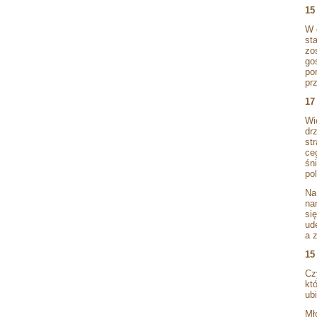
15
W 
st
zo
go
po
pr
17
Wi
dr
st
ce
śn
pol
Na
na
si
ud
a 
15
Cz
kt
ub
Mł