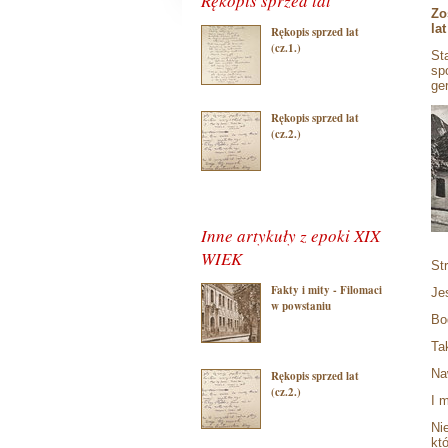
Rękopis sprzed lat
Zo
la
Rękopis sprzed lat
(cz.1.)
St
sp
ge
Rękopis sprzed lat
(cz.2.)
Inne artykuły z epoki XIX
WIEK
St
Fakty i mity - Filomaci
Je
w powstaniu
Bo
Ta
Na
Rękopis sprzed lat
(cz.2.)
I 
Ni
kt