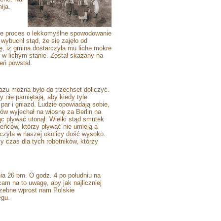
ija.
dzie proces o lekkomyślne spowodowanie
 wybuchł stąd, że się zajęło od
ę, iż gmina dostarczyła mu liche mokre
ł w lichym stanie. Został skazany na
eń powstał.
razu można było do trzechset doliczyć.
zy nie pamiętają, aby kiedy tyle
ar i gniazd. Ludzie opowiadają sobie,
ów wyjechał na wiosnę za Berlin na
ąc pływać utonął. Wielki stąd smutek
ieńców, którzy pływać nie umieją a
oczyła w naszej okolicy dość wysoko.
y czas dla tych robotników, którzy
a 26 bm. O godz. 4 po południu na
am na to uwagę, aby jak najliczniej
trzebne wprost nam Polskie
ęgu.