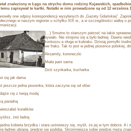
stał znaleziony w Łęgu na strychu domu rodziny Kujawskich, spadkobie
t temu zapisywał te kartki. Notatki w nim prowadzone są od 12 września 1
anowiły one odpisy korespondencji wysyłanych do „Gazety Gdańskiej”. Zapis
ołecznego w naszym regionie u schyłku XIX w., a w szczególności walkę o po
rmanizacji.
(…) Smutno to starszym patrzeć na takie sprawowa
bywało. Nie strojono się a było ładniej. Dawno wie
kontuszu a sługa w kubraku. Dzisiaj pomyłki trudno
we fraku. Tak to jest w jednej piosence polskiej, d
Aksamity, koroneczki
Miała pani sama
Dziś szynkarka, kucharka
roi się jak dama
st jeszcze jedna piosenka, która zaczyna się od słów:
dajże cię z twoją modą
ką paradną
wieszałaś koralików
myślisz, żeś ładną
ejedna kobieta brzydka i stara ustroiwszy się, myśli, że jej w tym dobrze. A 
óra ładniej ubrana, prędzej się podoba. Skromniejsza sobie prędzej męża znaj