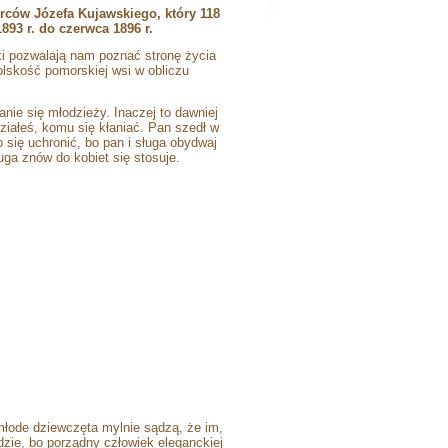
rców Józefa Kujawskiego, który 118
893 r. do czerwca 1896 r.
ki pozwalają nam poznać stronę życia
lskość pomorskiej wsi w obliczu
nie się młodzieży. Inaczej to dawniej
działeś, komu się kłaniać. Pan szedł w
 się uchronić, bo pan i sługa obydwaj
ruga znów do kobiet się stosuje.
i młode dziewczęta mylnie sądzą, że im,
dzie, bo porządny człowiek eleganckiej