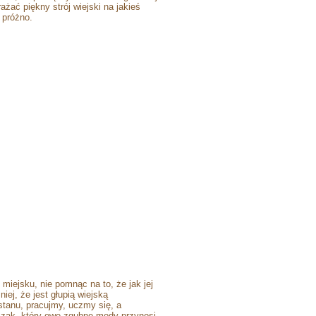
ażać piękny strój wiejski na jakieś
 próżno.
miejsku, nie pomnąc na to, że jak jej
ej, że jest głupią wiejską
stanu, pracujmy, uczmy się, a
czak, który owe zgubne mody przynosi