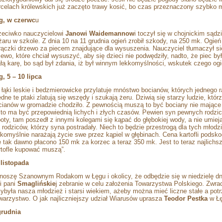
rcelach królewskich już zaczęto trawy kosić, bo czas przeznaczony szybko m
g, w czerwc
u
zeciwko nauczycielowi
Janowi Waidemannow
i toczył się w chojnickim są
żaru w szkole. Z dnia 10 na 11 grudnia ogień zrobił szkody, na 250 mk. Ogień
rączki drzewo za piecem znajdujące dla wysuszenia. Nauczyciel tłumaczył si
zewo, które chciał wysuszyć, aby się dzieci nie podwędziły, nadto, że piec by
łą karę, bo sąd był zdania, iż był winnym lekkomyślności, wskutek czego ogi
g, 5 – 10 lipca
 łąki leskie i bedzmierowicke przylatuje mnóstwo bocianów, których jednego 
edne te ptaki zlatują się wszędy i szukają żeru. Dziwią się starzy ludzie, któr
cianów w gromadzie chodziło. Z pewnością muszą to być bociany nie mające p
 to ma być przepowiednią lichych i złych czasów. Pewien syn pewnych rodzic
boty, tam poszedł z innymi kolegami się kąpać do głębokiej wody, a nie umiej
a rodziców, którzy syna postradały. Niech to będzie przestrogą dla tych młodz
kkomyślnie narażają życie swe przez kąpiel w głębinach. Cena kartofli podsk
e tak dawno płacono 150 mk za korzec a teraz 350 mk. Jest to teraz najlichsz
rtofle kupować muszą”.
 listopada
noszę Szanownym Rodakom w Łęgu i okolicy, że odbędzie się w niedzielę dni
li pani
Smaglińskie
j zebranie w celu założenia Towarzystwa Polskiego. Zwrac
zybyła nasza młodzież i starsi wiekiem, ażeby można mieć liczne stałe a po
warzystwo. O jak najliczniejszy udział Wiarusów uprasza
Teodor Pestka
w Ł
grudnia