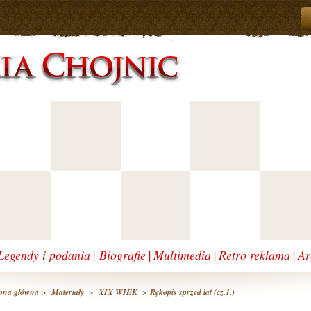
Legendy i podania
|
Biografie
|
Multimedia
|
Retro reklama
|
Ar
ona główna
>
Materiały
>
XIX WIEK
> Rękopis sprzed lat (cz.1.)