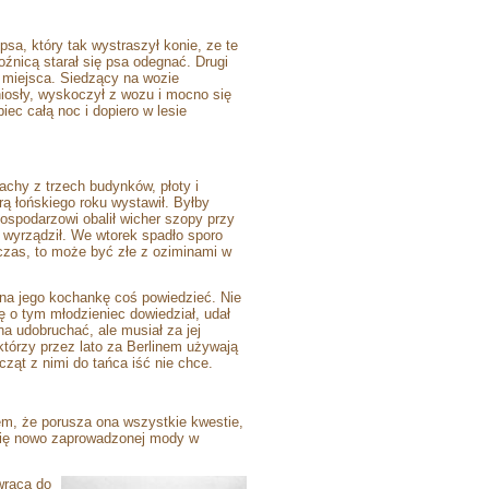
a, który tak wystraszył konie, ze te
oźnicą starał się psa odegnać. Drugi
 z miejsca. Siedzący na wozie
niosły, wyskoczył z wozu i mocno się
biec całą noc i dopiero w lesie
chy z trzech budynków, płoty i
ą łońskiego roku wystawił. Byłby
gospodarzowi obalił wicher szopy przy
y wyrządził. We wtorek spadło sporo
 czas, to może być złe z oziminami w
 na jego kochankę coś powiedzieć. Nie
 o tym młodzieniec dowiedział, udał
na udobruchać, ale musiał za jej
którzy przez lato za Berlinem używają
ząt z nimi do tańca iść nie chce.
m, że porusza ona wszystkie kwestie,
stię nowo zaprowadzonej mody w
wraca do