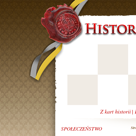
Z kart historii
|
SPOŁECZEŃSTWO
Str