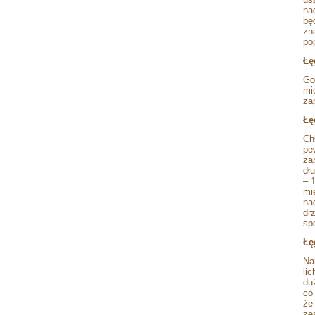
na
będ
zn
po
Łę
Go
mi
za
Łę
Ch
pe
za
dł
– 
mi
na
dr
sp
Łę
Na
lic
duż
co 
że
ze