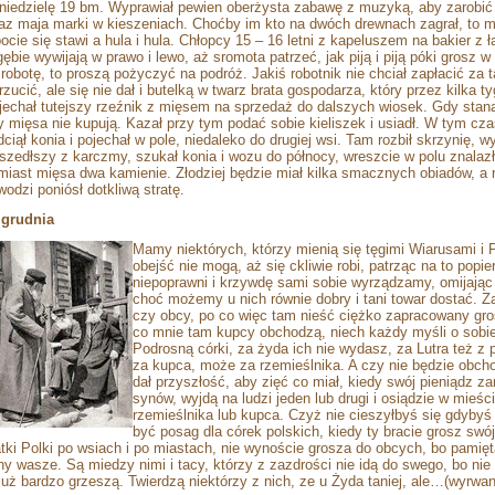
niedzielę 19 bm. Wyprawiał pewien oberżysta zabawę z muzyką, aby zarobić n
raz maja marki w kieszeniach. Choćby im kto na dwóch drewnach zagrał, to mł
bocie się stawi a hula i hula. Chłopcy 15 – 16 letni z kapeluszem na bakier 
gębie wywijają w prawo i lewo, aż sromota patrzeć, jak piją i piją póki grosz 
 robotę, to proszą pożyczyć na podróż. Jakiś robotnik nie chciał zapłacić za 
rzucić, ale się nie dał i butelką w twarz brata gospodarza, który przez kilka 
jechał tutejszy rzeźnik z mięsem na sprzedaż do dalszych wiosek. Gdy staną
y mięsa nie kupują. Kazał przy tym podać sobie kieliszek i usiadł. W tym czas
dciął konia i pojechał w pole, niedaleko do drugiej wsi. Tam rozbił skrzynię, w
szedłszy z karczmy, szukał konia i wozu do północy, wreszcie w polu znalazł,
miast mięsa dwa kamienie. Złodziej będzie miał kilka smacznych obiadów, a r
wodzi poniósł dotkliwą stratę.
 grudnia
Mamy niektórych, którzy mienią się tęgimi Wiarusami i 
obejść nie mogą, aż się ckliwie robi, patrząc na to popi
niepoprawni i krzywdę sami sobie wyrządzamy, omijają
choć możemy u nich równie dobry i tani towar dostać. Za
czy obcy, po co więc tam nieść ciężko zapracowany gro
co mnie tam kupcy obchodzą, niech każdy myśli o sobie, 
Podrosną córki, za żyda ich nie wydasz, za Lutra też z
za kupca, może za rzemieślnika. A czy nie będzie obc
dał przyszłość, aby zięć co miał, kiedy swój pieniądz z
synów, wyjdą na ludzi jeden lub drugi i osiądzie w mieśc
rzemieślnika lub kupca. Czyż nie cieszyłbyś się gdyby
być posag dla córek polskich, kiedy ty bracie grosz s
tki Polki po wsiach i po miastach, nie wynoście grosza do obcych, bo pamiętaj
ny wasze. Są miedzy nimi i tacy, którzy z zazdrości nie idą do swego, bo nie 
 już bardzo grzeszą. Twierdzą niektórzy z nich, ze u Żyda taniej, ale…(wyrwan