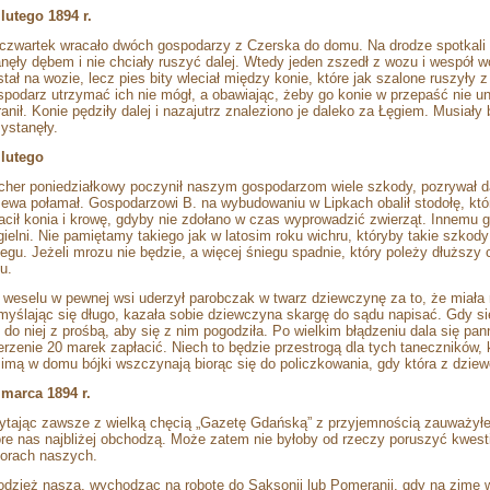
 lutego 1894 r.
czwartek wracało dwóch gospodarzy z Czerska do domu. Na drodze spotkali ps
anęły dębem i nie chciały ruszyć dalej. Wtedy jeden zszedł z wozu i wespół w
stał na wozie, lecz pies bity wleciał między konie, które jak szalone ruszyły
spodarz utrzymać ich nie mógł, a obawiając, żeby go konie w przepaść nie u
ranił. Konie pędziły dalej i nazajutrz znaleziono je daleko za Łęgiem. Musiały 
zystanęły.
 lutego
cher poniedziałkowy poczynił naszym gospodarzom wiele szkody, pozrywał da
zewa połamał. Gospodarzowi B. na wybudowaniu w Lipkach obalił stodołę, któr
racił konia i krowę, gdyby nie zdołano w czas wyprowadzić zwierząt. Innemu 
gielni. Nie pamiętamy takiego jak w latosim roku wichru, któryby takie szkod
iegu. Jeżeli mrozu nie będzie, a więcej śniegu spadnie, który poleży dłuższy
u.
 weselu w pewnej wsi uderzył parobczak w twarz dziewczynę za to, że miała
myślając się długo, kazała sobie dziewczyna skargę do sądu napisać. Gdy się
ę do niej z prośbą, aby się z nim pogodziła. Po wielkim błądzeniu dala się pan
erzenie 20 marek zapłacić. Niech to będzie przestrogą dla tych taneczników, 
zimą w domu bójki wszczynają biorąc się do policzkowania, gdy która z dziewc
 marca 1894 r.
ytając zawsze z wielką chęcią „Gazetę Gdańską” z przyjemnością zauważyłe
óre nas najbliżej obchodzą. Może zatem nie byłoby od rzeczy poruszyć kwe
iorach naszych.
odzież nasza, wychodząc na robotę do Saksonii lub Pomeranii, gdy na zimę 